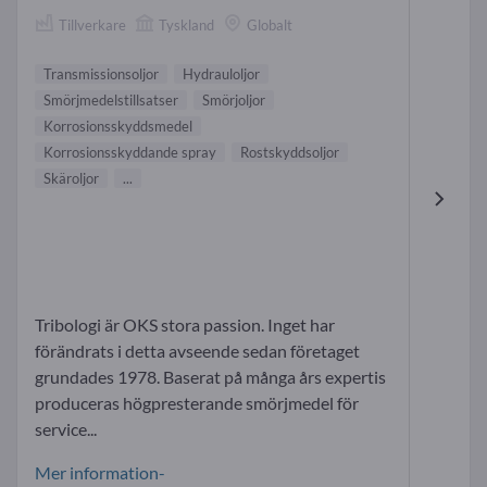
Tillverkare
Tyskland
Globalt
Transmissionsoljor
Hydrauloljor
Smörjmedelstillsatser
Smörjoljor
Korrosionsskyddsmedel
Korrosionsskyddande spray
Rostskyddsoljor
Skäroljor
...
Tribologi är OKS stora passion. Inget har
förändrats i detta avseende sedan företaget
grundades 1978. Baserat på många års expertis
produceras högpresterande smörjmedel för
service...
Mer information-