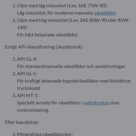
Oljor med låg viskositet (t.ex. SAE 75W-80):
Låg viskositet, för moderna manuella
växellådor
.
Oljor med hög viskositet (t.ex. SAE 80W-90 eller 85W-
140):
För hårt belastade växellådor.
Enligt API-klassificering (skyddsnivå):
API GL-4:
För standardmanuella växellådor och axeldrivningar.
API GL-5:
För kraftigt belastade hypoidväxellådor med förbättrat
tryckskydd.
API MT-1:
Speciellt avsedd för växellådor i
nyttofordon
utan
synkronisering.
Efter basoljetyp:
Mineraliska växellådsoljor: