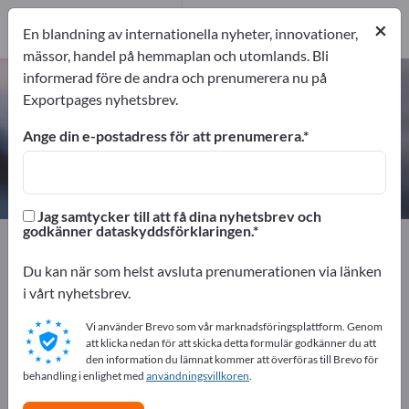
4
Tillverkare
×
En blandning av internationella nyheter, innovationer,
4
mässor, handel på hemmaplan och utomlands. Bli
informerad före de andra och prenumerera nu på
Transmissionsoljor – hitta
Exportpages nyhetsbrev.
tillverkare och leverantörer
Ange din e-postadress för att prenumerera.
exportörer
Tillverkare
4
4
Jag samtycker till att få dina nyhetsbrev och
godkänner dataskyddsförklaringen.
Exportpages
Kemi & läkemedel
Mineraloljeprodukter
Transmissionsoljor
Du kan när som helst avsluta prenumerationen via länken
i vårt nyhetsbrev.
Annonsera gratis på Exportpages!
Vi använder Brevo som vår marknadsföringsplattform. Genom
Behov – Erbjudanden – Begagnade varor –
att klicka nedan för att skicka detta formulär godkänner du att
den information du lämnat kommer att överföras till Brevo för
Affärskontakter >> börja här
behandling i enlighet med
användningsvillkoren
.
Publicera ditt företag och dina