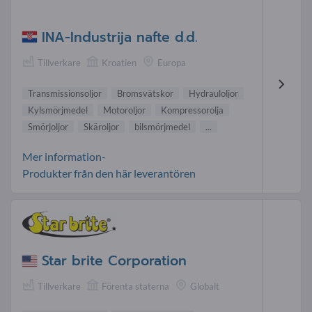
INA-Industrija nafte d.d.
Tillverkare
Kroatien
Europa
Transmissionsoljor
Bromsvätskor
Hydrauloljor
Kylsmörjmedel
Motoroljor
Kompressorolja
Smörjoljor
Skäroljor
bilsmörjmedel
...
Mer information-
Produkter från den här leverantören
Star brite Corporation
Tillverkare
Förenta staterna
Globalt