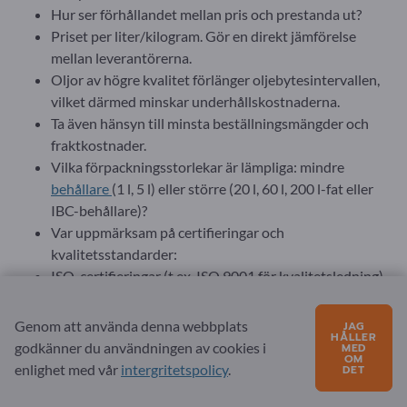
Hur ser förhållandet mellan pris och prestanda ut?
Priset per liter/kilogram. Gör en direkt jämförelse
mellan leverantörerna.
Oljor av högre kvalitet förlänger oljebytesintervallen,
vilket därmed minskar underhållskostnaderna.
Ta även hänsyn till minsta beställningsmängder och
fraktkostnader.
Vilka förpackningsstorlekar är lämpliga: mindre
behållare
(1 l, 5 l) eller större (20 l, 60 l, 200 l-fat eller
IBC-behållare)?
Var uppmärksam på certifieringar och
kvalitetsstandarder:
ISO-certifieringar (t.ex. ISO 9001 för kvalitetsledning).
Testrapporter och laboratorieanalyser för att
säkerställa en jämn oljekvalitet.
Genom att använda denna webbplats
JAG
HÅLLER
OEM-godkännanden från fordon- och
godkänner du användningen av cookies i
MED
OM
maskintillverkare.
enlighet med vår
intergritetspolicy
.
DET
Korta ledtider och hög tillgänglighet är viktigt för den
löpande verksamheten.