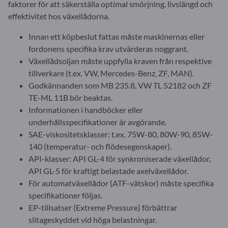
faktorer för att säkerställa optimal smörjning, livslängd och
effektivitet hos växellådorna.
Innan ett köpbeslut fattas måste maskinernas eller
fordonens specifika krav utvärderas noggrant.
Växellådsoljan måste uppfylla kraven från respektive
tillverkare (t.ex. VW, Mercedes-Benz, ZF, MAN).
Godkännanden som MB 235.8, VW TL 52182 och ZF
TE-ML 11B bör beaktas.
Informationen i handböcker eller
underhållsspecifikationer är avgörande.
SAE-viskositetsklasser: t.ex. 75W-80, 80W-90, 85W-
140 (temperatur- och flödesegenskaper).
API-klasser: API GL-4 för synkroniserade växellådor,
API GL-5 för kraftigt belastade axelväxellådor.
För automatväxellådor (ATF-vätskor) måste specifika
specifikationer följas.
EP-tillsatser (Extreme Pressure) förbättrar
slitageskyddet vid höga belastningar.