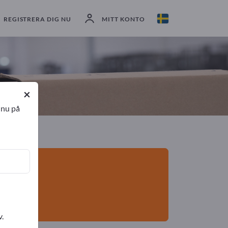
exportörer
2
Tillverkare
2
REGISTRERA DIG NU
MITT KONTO
×
 nu på
v.