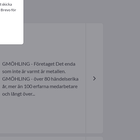
t skicka
 Brevo för
GMÖHLING - Företaget Det enda
som inte är varmt är metallen.
GMÖHLING - över 80 händelserika
år, mer än 100 erfarna medarbetare
och långt över...