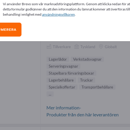
Vi använder Brevo som vår marknadsföringsplattform. Genom att klicka nedan för at
erlådor-leverantörer (2)
detta formulär godkänner du att den information du lämnat kommer att överföras till
behandling i enlighet med
användningsvillkoren
.
Gmöhling Transportgeräte
UMERERA
GmbH
Tillverkare
Tyskland
Globalt
Lagerlådor
Verkstadsvagnar
Serveringsvagnar
Stapelbara förvaringsboxar
Lagerbehållare
Truckar
Specialkoffertar
Transportbehållare
...
Mer information-
Produkter från den här leverantören