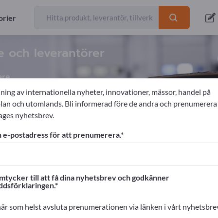
orier
re och leverantörer
are
ning av internationella nyheter, innovationer, mässor, handel på
n och utomlands. Bli informerad före de andra och prenumerera
ages nyhetsbrev.
gerteknik
Lagerlådor
 e-postadress för att prenumerera.
ages!
rskontakter >> börja här
mtycker till att få dina nyhetsbrev och godkänner
ddsförklaringen.
na produkter på Exportpages.
cera här
är som helst avsluta prenumerationen via länken i vårt nyhetsbre