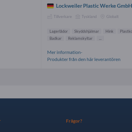
Lockweiler Plastic Werke Gmb
Tillverkare
Tyskland
Globalt
Lagerlådor
Skyddshjälmar
Hink
Plastk
Badkar
Reklamskyltar
...
Mer information-
Produkter från den här leverantören
r
Frågor?