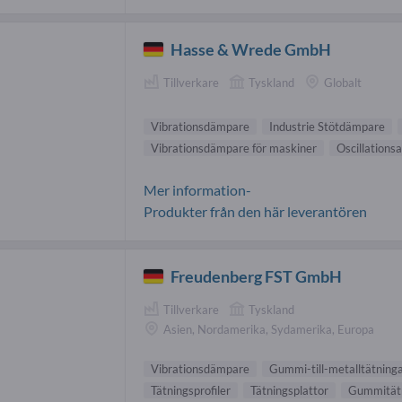
Hasse & Wrede GmbH
Tillverkare
Tyskland
Globalt
Vibrationsdämpare
Industrie Stötdämpare
Vibrationsdämpare för maskiner
Oscillations
Mer information-
Produkter från den här leverantören
Freudenberg FST GmbH
Tillverkare
Tyskland
Asien, Nordamerika, Sydamerika, Europa
Vibrationsdämpare
Gummi-till-metalltätning
Tätningsprofiler
Tätningsplattor
Gummität