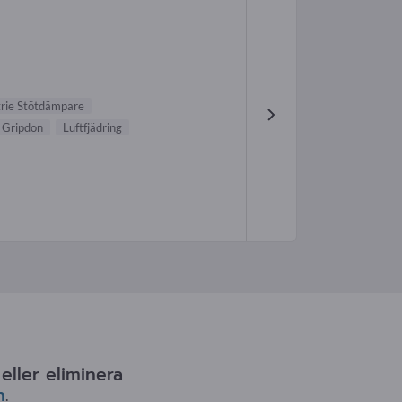
trie Stötdämpare
Gripdon
Luftfjädring
ller eliminera
n
.