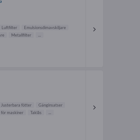
G
Luftfilter
Emulsionsdimavskiljare
are
Metallfilter
...
Justerbara fötter
Gänginsatser
 för maskiner
Taklås
...