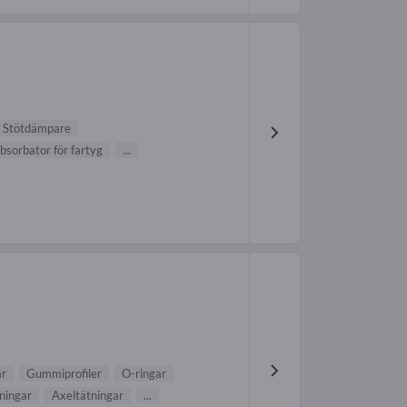
Stötdämpare
absorbator för fartyg
...
ar
Gummiprofiler
O-ringar
ningar
Axeltätningar
...