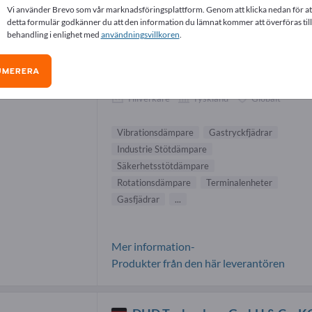
Vi använder Brevo som vår marknadsföringsplattform. Genom att klicka nedan för at
rationsdämpare-leverantörer (9)
detta formulär godkänner du att den information du lämnat kommer att överföras till
behandling i enlighet med
användningsvillkoren
.
ACE Stoßdämpfer GmbH
UMERERA
Tillverkare
Tyskland
Globalt
Vibrationsdämpare
Gastryckfjädrar
Industrie Stötdämpare
Säkerhetsstötdämpare
Rotationsdämpare
Terminalenheter
Gasfjädrar
...
Mer information-
Produkter från den här leverantören