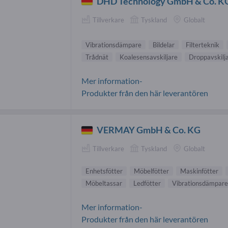
DHD Technology GmbH & Co. K
Tillverkare
Tyskland
Globalt
Vibrationsdämpare
Bildelar
Filterteknik
Trådnät
Koalesensavskiljare
Droppavskilj
Mer information-
Produkter från den här leverantören
VERMAY GmbH & Co. KG
Tillverkare
Tyskland
Globalt
Enhetsfötter
Möbelfötter
Maskinfötter
Möbeltassar
Ledfötter
Vibrationsdämpare
Mer information-
Produkter från den här leverantören