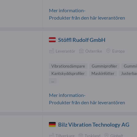
Mer information-
Produkter från den här leverantören
Stöffl Rudolf GmbH
Leverantör
Österrike
Europa
Vibrationsdämpare
Gummiprofiler
Gummi-
Kantskyddsprofiler
Maskinfötter
Justerbar
...
Mer information-
Produkter från den här leverantören
Bilz Vibration Technology AG
Tillverkare
Tyskland
Globalt