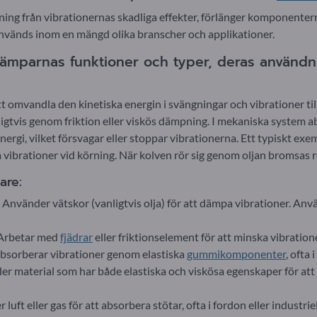
ing från vibrationernas skadliga effekter, förlänger komponentern
nvänds inom en mängd olika branscher och applikationer.
dämparnas funktioner och typer, deras användn
 omvandla den kinetiska energin i svängningar och vibrationer t
ligtvis genom friktion eller viskös dämpning. I mekaniska system
ergi, vilket försvagar eller stoppar vibrationerna. Ett typiskt ex
 vibrationer vid körning. När kolven rör sig genom oljan bromsas 
are:
nvänder vätskor (vanligtvis olja) för att dämpa vibrationer. Anvä
 Arbetar med
fjädrar
eller friktionselement för att minska vibratione
sorberar vibrationer genom elastiska
gummikomponenter
, ofta
r material som har både elastiska och viskösa egenskaper för att 
t eller gas för att absorbera stötar, ofta i fordon eller industriel