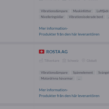
Vibrationsdämpare
Maskinfötter
Luftfjädr
Nivelleringskilar
Vibrationsisolerade bord
.
Mer information-
Produkter från den här leverantören
ROSTA AG
Tillverkare
Schweiz
Globalt
Vibrationsdämpare
Spännelement
Svänge
Motordrivna hävarmar
...
Mer information-
Produkter från den här leverantören