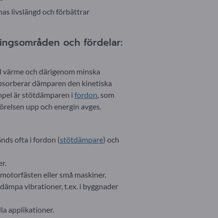
as livslängd och förbättrar
ingsområden och fördelar:
ill värme och därigenom minska
 absorberar dämparen den kinetiska
empel är stötdämparen i
fordon
, som
rörelsen upp och energin avges.
nds ofta i fordon (
stötdämpare
) och
r.
 i motorfästen eller små maskiner.
dämpa vibrationer, t.ex. i byggnader
la applikationer.