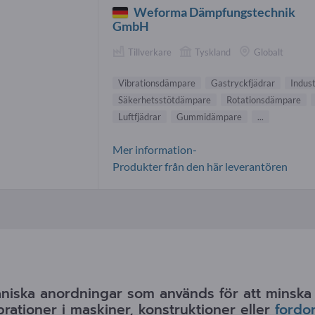
Weforma Dämpfungstechnik
GmbH
Tillverkare
Tyskland
Globalt
Vibrationsdämpare
Gastryckfjädrar
Indus
Säkerhetsstötdämpare
Rotationsdämpare
Luftfjädrar
Gummidämpare
...
Mer information-
Produkter från den här leverantören
iska anordningar som används för att minska e
brationer i maskiner, konstruktioner eller
fordo