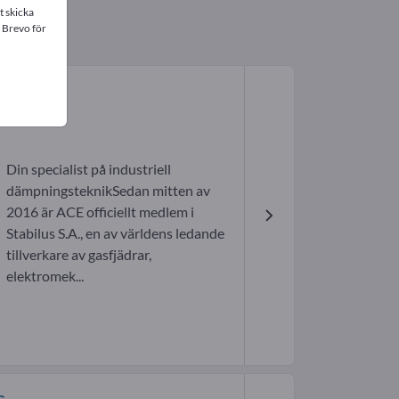
t skicka
 Brevo för
Din specialist på industriell
dämpningsteknikSedan mitten av
2016 är ACE officiellt medlem i
Stabilus S.A., en av världens ledande
tillverkare av gasfjädrar,
elektromek...