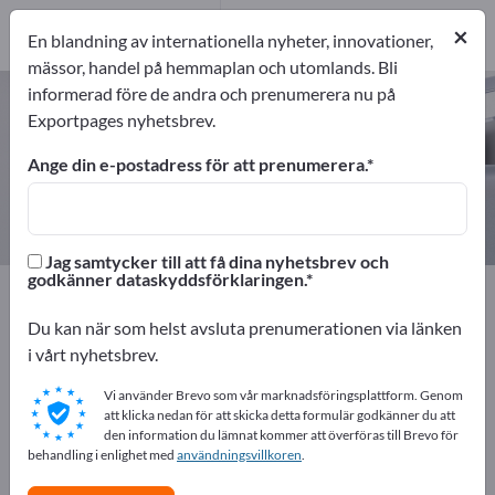
1
Tillverkare
×
En blandning av internationella nyheter, innovationer,
1
mässor, handel på hemmaplan och utomlands. Bli
informerad före de andra och prenumerera nu på
Strålskyddshytter – hitta tillverkare
Exportpages nyhetsbrev.
och leverantörer
Ange din e-postadress för att prenumerera.
exportörer
Tillverkare
1
1
Jag samtycker till att få dina nyhetsbrev och
godkänner dataskyddsförklaringen.
Exportpages
Säkerhet och skydd
Strålskydd
Strålskyddshytter
Du kan när som helst avsluta prenumerationen via länken
i vårt nyhetsbrev.
Annonsera gratis på Exportpages!
Vi använder Brevo som vår marknadsföringsplattform. Genom
Behov – Erbjudanden – Begagnade varor –
att klicka nedan för att skicka detta formulär godkänner du att
den information du lämnat kommer att överföras till Brevo för
Affärskontakter >> börja här
behandling i enlighet med
användningsvillkoren
.
Publicera ditt företag och dina