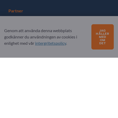
Partner
Registrera dig som partner
Genom att använda denna webbplats
JAG
Prenumerera på nyhetsbrev
HÅLLER
godkänner du användningen av cookies i
MED
OM
enlighet med vår
intergritetspolicy
.
DET
Frågor?
FAQ
Vårt tjänsteutbud
Om oss
Meddelande till Exportpages
Exportpages International Network
Exportpages International GmbH