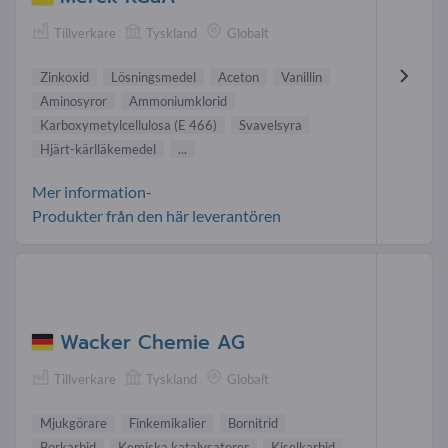
Tillverkare
Tyskland
Globalt
Zinkoxid
Lösningsmedel
Aceton
Vanillin
Aminosyror
Ammoniumklorid
Karboxymetylcellulosa (E 466)
Svavelsyra
Hjärt-kärlläkemedel
...
Mer information-
Produkter från den här leverantören
Wacker Chemie AG
Tillverkare
Tyskland
Globalt
Mjukgörare
Finkemikalier
Bornitrid
Borkarbid
Kemiska katalysatorer
Kiselkarbid