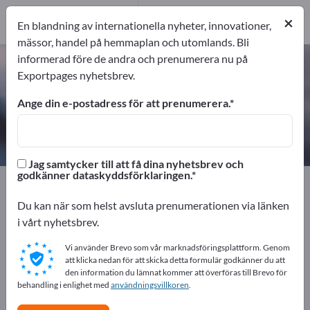
5
Tillverkare
×
En blandning av internationella nyheter, innovationer,
5
mässor, handel på hemmaplan och utomlands. Bli
informerad före de andra och prenumerera nu på
Mjukgörare – hitta tillverkare och
Exportpages nyhetsbrev.
leverantörer
Ange din e-postadress för att prenumerera.
exportörer
Tillverkare
5
5
Jag samtycker till att få dina nyhetsbrev och
godkänner dataskyddsförklaringen.
Exportpages
Kemi & läkemedel
Plast
Tillsatsmedel för plast
Mjukgörare
Du kan när som helst avsluta prenumerationen via länken
i vårt nyhetsbrev.
Annonsera gratis på Exportpages!
Vi använder Brevo som vår marknadsföringsplattform. Genom
Behov – Erbjudanden – Begagnade varor –
att klicka nedan för att skicka detta formulär godkänner du att
den information du lämnat kommer att överföras till Brevo för
Affärskontakter >> börja här
behandling i enlighet med
användningsvillkoren
.
Publicera ditt företag och dina