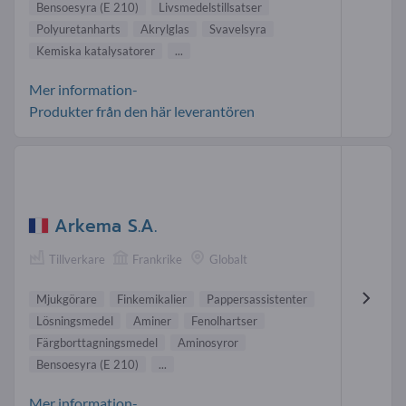
Bensoesyra (E 210)
Livsmedelstillsatser
Polyuretanharts
Akrylglas
Svavelsyra
Kemiska katalysatorer
...
Mer information-
Produkter från den här leverantören
Arkema S.A.
Tillverkare
Frankrike
Globalt
Mjukgörare
Finkemikalier
Pappersassistenter
Lösningsmedel
Aminer
Fenolhartser
Färgborttagningsmedel
Aminosyror
Bensoesyra (E 210)
...
Mer information-