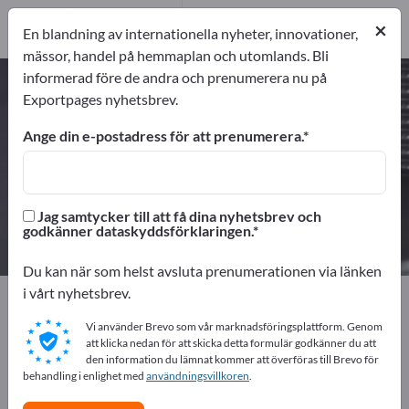
Tillverkare
5
×
En blandning av internationella nyheter, innovationer,
Distributörer
1
mässor, handel på hemmaplan och utomlands. Bli
informerad före de andra och prenumerera nu på
Trädelar – hitta tillverkare och
Exportpages nyhetsbrev.
leverantörer
Ange din e-postadress för att prenumerera.
exportörer
Tillverkare
6
5
Jag samtycker till att få dina nyhetsbrev och
Distributörer
godkänner dataskyddsförklaringen.
1
Du kan när som helst avsluta prenumerationen via länken
i vårt nyhetsbrev.
Exportpages
Komponenter & Delar
Leveransdelar
Trädelar
Vi använder Brevo som vår marknadsföringsplattform. Genom
att klicka nedan för att skicka detta formulär godkänner du att
den information du lämnat kommer att överföras till Brevo för
Annonsera gratis på Exportpages!
behandling i enlighet med
användningsvillkoren
.
Behov – Erbjudanden – Begagnade varor –