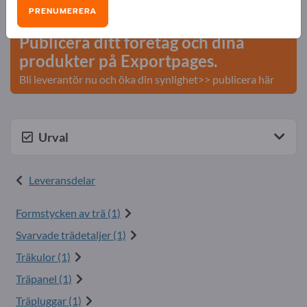
Affärskontakter >> börja här
PRENUMERERA
Publicera ditt företag och dina
produkter på Exportpages.
Bli leverantör nu och öka din synlighet>> publicera här
Urval
Leveransdelar
Formstycken av trä (1)
Svarvade trädetaljer (1)
Träkulor (1)
Träpanel (1)
Träpluggar (1)