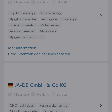
Tillverkare
Tyskland
Globalt
Tryckluftsverktyg
Fönsterbeslag
Byggkomponenter
Avdragare
Elverktyg
Spårskruvmejslar
Möbelbeslag
Ackuskruvmejsel
Mätklockor
Byggnadsarmatur
...
Mer information-
Produkter från den här leverantören
JA-DE GmbH & Co KG
Tillverkare
Tyskland
Europa
CNC frästa delar
Formstycken av trä
Möbelkomponenter
Möbelfronter