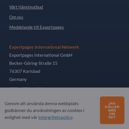
Vårt tjänsteutbud
Om oss
Meddelande till Exportpages
Exportpages International Network
Exportpages International GmbH
Becker-Göring-Straße 15
76307 Karlsbad
Germany
Genom att använda denna webbplats
JAG
HÅLLER
godkänner du användningen av cookies i
MED
Copyright © 2026 Exportpages International GmbH. All
OM
Rights Reserved.
enlighet med vår
intergritetspolicy
.
DET