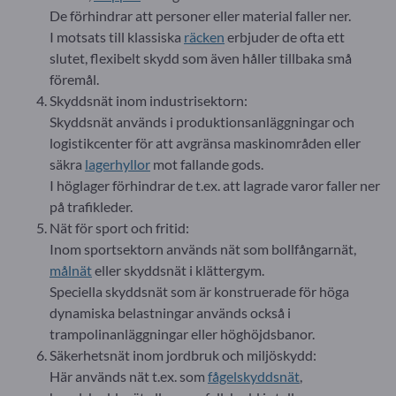
De förhindrar att personer eller material faller ner.
I motsats till klassiska
räcken
erbjuder de ofta ett
slutet, flexibelt skydd som även håller tillbaka små
föremål.
Skyddsnät inom industrisektorn:
Skyddsnät används i produktionsanläggningar och
logistikcenter för att avgränsa maskinområden eller
säkra
lagerhyllor
mot fallande gods.
I höglager förhindrar de t.ex. att lagrade varor faller ner
på trafikleder.
Nät för sport och fritid:
Inom sportsektorn används nät som bollfångarnät,
målnät
eller skyddsnät i klättergym.
Speciella skyddsnät som är konstruerade för höga
dynamiska belastningar används också i
trampolinanläggningar eller höghöjdsbanor.
Säkerhetsnät inom jordbruk och miljöskydd:
Här används nät t.ex. som
fågelskyddsnät
,