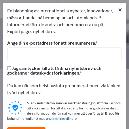
Tillverkare
2
×
En blandning av internationella nyheter, innovationer,
mässor, handel på hemmaplan och utomlands. Bli
informerad före de andra och prenumerera nu på
Skydds- och säkerhetsnät – hitta
Exportpages nyhetsbrev.
tillverkare och leverantörer
Ange din e-postadress för att prenumerera.
exportörer
Tillverkare
2
2
Jag samtycker till att få dina nyhetsbrev och
godkänner dataskyddsförklaringen.
Exportpages
Säkerhet och skydd
Säkerhetsanordningar
Skydds- och säkerhetsnät
Du kan när som helst avsluta prenumerationen via länken
i vårt nyhetsbrev.
Annonsera gratis på Exportpages!
Vi använder Brevo som vår marknadsföringsplattform. Genom
Behov – Erbjudanden – Begagnade varor –
att klicka nedan för att skicka detta formulär godkänner du att
den information du lämnat kommer att överföras till Brevo för
Affärskontakter >> börja här
behandling i enlighet med
användningsvillkoren
.
Publicera ditt företag och dina