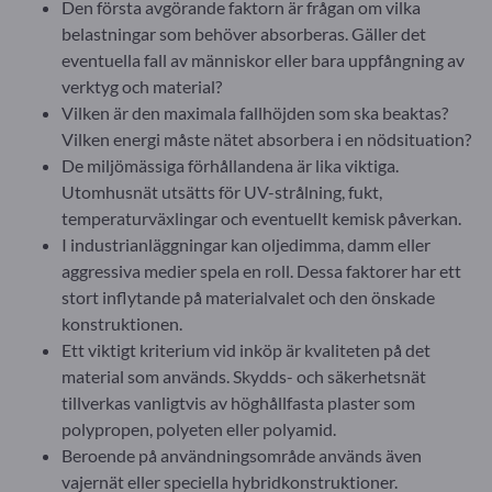
Den första avgörande faktorn är frågan om vilka
belastningar som behöver absorberas. Gäller det
eventuella fall av människor eller bara uppfångning av
verktyg och material?
Vilken är den maximala fallhöjden som ska beaktas?
Vilken energi måste nätet absorbera i en nödsituation?
De miljömässiga förhållandena är lika viktiga.
Utomhusnät utsätts för UV-strålning, fukt,
temperaturväxlingar och eventuellt kemisk påverkan.
I industrianläggningar kan oljedimma, damm eller
aggressiva medier spela en roll. Dessa faktorer har ett
stort inflytande på materialvalet och den önskade
konstruktionen.
Ett viktigt kriterium vid inköp är kvaliteten på det
material som används. Skydds- och säkerhetsnät
tillverkas vanligtvis av höghållfasta plaster som
polypropen, polyeten eller polyamid.
Beroende på användningsområde används även
vajernät eller speciella hybridkonstruktioner.