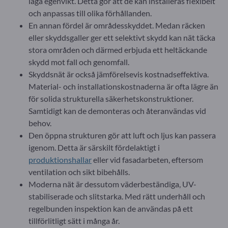
låga egenvikt. Detta gör att de kan installeras flexibelt
och anpassas till olika förhållanden.
En annan fördel är områdesskyddet. Medan räcken
eller skyddsgaller ger ett selektivt skydd kan nät täcka
stora områden och därmed erbjuda ett heltäckande
skydd mot fall och genomfall.
Skyddsnät är också jämförelsevis kostnadseffektiva.
Material- och installationskostnaderna är ofta lägre än
för solida strukturella säkerhetskonstruktioner.
Samtidigt kan de demonteras och återanvändas vid
behov.
Den öppna strukturen gör att luft och ljus kan passera
igenom. Detta är särskilt fördelaktigt i
produktionshallar
eller vid fasadarbeten, eftersom
ventilation och sikt bibehålls.
Moderna nät är dessutom väderbeständiga, UV-
stabiliserade och slitstarka. Med rätt underhåll och
regelbunden inspektion kan de användas på ett
tillförlitligt sätt i många år.