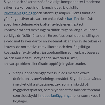
Skydds- och säkerhetsnät är viktiga komponenter i moderna
säkerhetskoncept inom bygg, industri, logistik,
idrottsanläggningar
och offentliga miljöer. Deras funktion
går långt utöver att vara en enkel fysisk
barriär
: de måste
absorbera definierade krafter, avleda energi på ett
kontrollerat sätt och fungera tillförlitligt på lång sikt under
verkliga driftsförhållanden. En professionell upphandling av
skyddsnät kräver därför en systematisk analys av de tekniska
kraven, de normativa ramvillkoren och den långsiktiga
kostnadseffektiviteten. En upphandling som enbart baseras
på pris kan leda till betydande säkerhetsrisker,
ansvarsproblem eller ökade uppföljningskostnader.
Varje upphandlingsprocess inleds med en exakt
definition av användningsområdet. Skyddsnät används
i mycket olika situationer, t.ex. som fallskydd på
byggarbetsplatser, som skyddsnät för fallande föremål,
som sidoskydd i
industrianläggningar
eller som skydd i
höglager.