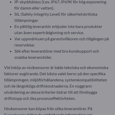
IP-skyddsklass (t.ex. IP67, IP69K för hög exponering
för damm eller vatten).
SIL (Safety Integrity Level) för säkerhetskritiska
tillämpningar.
En pålitlig leverantör erbjuder inte bara produkter
utan även expertrådgivning och service.
Var uppmärksam på garantivillkoren och tillgången på
reservdelar.
Sök efter leverantörer med bra kundsupport och
snabba leveranstider.
Vid inköp av nivåsensorer är både tekniska och ekonomiska
faktorer avgörande. Det bästa valet beror på den specifika
tillämpningen, miljöförhållandena, systemkompatibiliteten
och de långsiktiga driftskostnaderna. En noggrann
utvärdering av dessa kriterier bidrar till att förebygga
driftstopp och öka processeffektiviteten.
Nivåsensorer kan köpas från olika leverantörer. På
Exportpages
hittar du omfattande information om