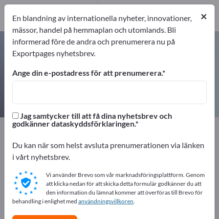
10
Tillverkare
×
En blandning av internationella nyheter, innovationer,
10
mässor, handel på hemmaplan och utomlands. Bli
informerad före de andra och prenumerera nu på
Vätskenivåsensorer – hitta
Exportpages nyhetsbrev.
tillverkare och leverantörer
Ange din e-postadress för att prenumerera.
exportörer
Tillverkare
10
10
Jag samtycker till att få dina nyhetsbrev och
godkänner dataskyddsförklaringen.
Exportpages
Mätteknik & optik
Sensorteknik
Vätskenivåsensorer
Du kan när som helst avsluta prenumerationen via länken
i vårt nyhetsbrev.
Annonsera gratis på Exportpages!
Vi använder Brevo som vår marknadsföringsplattform. Genom
Behov – Erbjudanden – Begagnade varor –
att klicka nedan för att skicka detta formulär godkänner du att
den information du lämnat kommer att överföras till Brevo för
Affärskontakter >> börja här
behandling i enlighet med
användningsvillkoren
.
Publicera ditt företag och dina