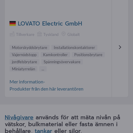
LOVATO Electric GmbH
Tillverkare
Tyskland
Globalt
Motorskyddsbrytare
Installationskontaktorer
Vajernödstopp
Kamkontroller
Positionsbrytare
jordfelsbrytare
Spänningsövervakare
Miniatyrrelän
...
Mer information-
Produkter från den här leverantören
Nivågivare
används för att mäta nivån på
vätskor, bulkmaterial eller fasta ämnen i
behållare,
tankar
eller silor.