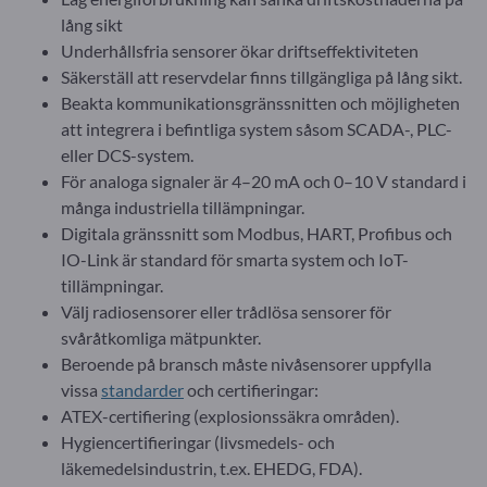
lång sikt
Underhållsfria sensorer ökar driftseffektiviteten
Säkerställ att reservdelar finns tillgängliga på lång sikt.
Beakta kommunikationsgränssnitten och möjligheten
att integrera i befintliga system såsom SCADA-, PLC-
eller DCS-system.
För analoga signaler är 4–20 mA och 0–10 V standard i
många industriella tillämpningar.
Digitala gränssnitt som Modbus, HART, Profibus och
IO-Link är standard för smarta system och IoT-
tillämpningar.
Välj radiosensorer eller trådlösa sensorer för
svåråtkomliga mätpunkter.
Beroende på bransch måste nivåsensorer uppfylla
vissa
standarder
och certifieringar:
ATEX-certifiering (explosionssäkra områden).
Hygiencertifieringar (livsmedels- och
läkemedelsindustrin, t.ex. EHEDG, FDA).