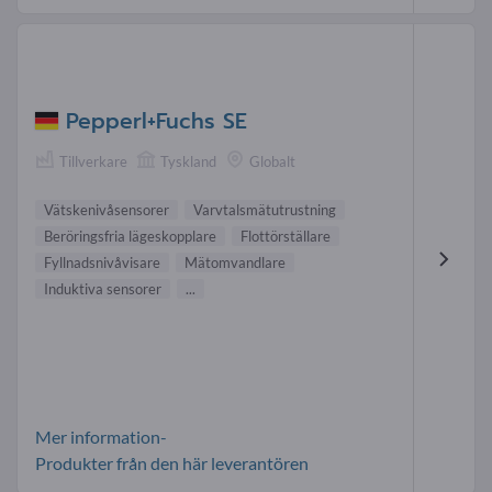
Pepperl+Fuchs SE
Tillverkare
Tyskland
Globalt
Vätskenivåsensorer
Varvtalsmätutrustning
Beröringsfria lägeskopplare
Flottörställare
Fyllnadsnivåvisare
Mätomvandlare
Induktiva sensorer
...
Mer information-
Produkter från den här leverantören