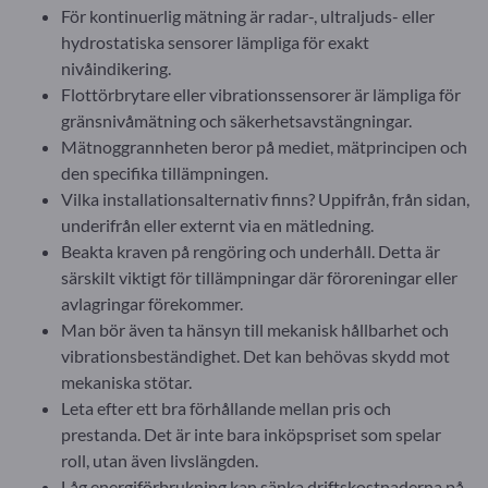
För kontinuerlig mätning är radar-, ultraljuds- eller
hydrostatiska sensorer lämpliga för exakt
nivåindikering.
Flottörbrytare eller vibrationssensorer är lämpliga för
gränsnivåmätning och säkerhetsavstängningar.
Mätnoggrannheten beror på mediet, mätprincipen och
den specifika tillämpningen.
Vilka installationsalternativ finns? Uppifrån, från sidan,
underifrån eller externt via en mätledning.
Beakta kraven på rengöring och underhåll. Detta är
särskilt viktigt för tillämpningar där föroreningar eller
avlagringar förekommer.
Man bör även ta hänsyn till mekanisk hållbarhet och
vibrationsbeständighet. Det kan behövas skydd mot
mekaniska stötar.
Leta efter ett bra förhållande mellan pris och
prestanda. Det är inte bara inköpspriset som spelar
roll, utan även livslängden.
Låg energiförbrukning kan sänka driftskostnaderna på