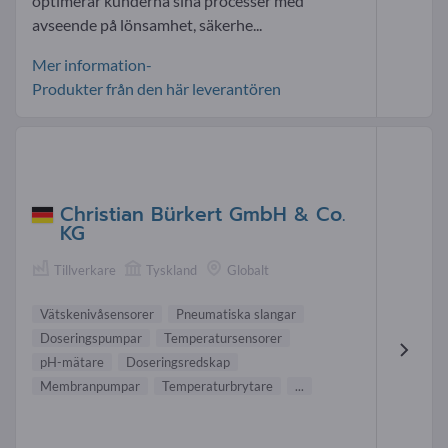
optimerar kunderna sina processer med
avseende på lönsamhet, säkerhe...
Mer information-
Produkter från den här leverantören
Christian Bürkert GmbH & Co.
KG
Tillverkare
Tyskland
Globalt
Vätskenivåsensorer
Pneumatiska slangar
Doseringspumpar
Temperatursensorer
pH-mätare
Doseringsredskap
Membranpumpar
Temperaturbrytare
...