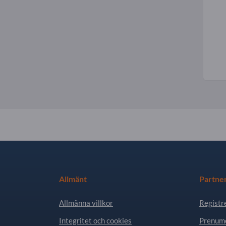
Allmänt
Partne
Allmänna villkor
Registr
Integritet och cookies
Prenume