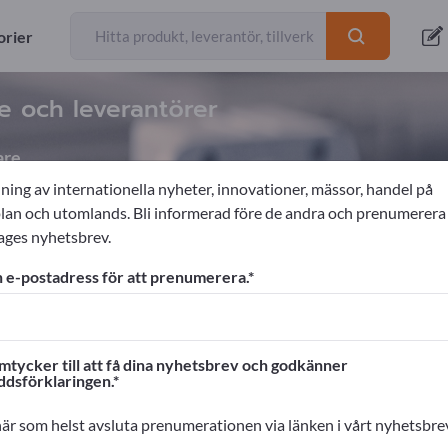
orier
are och leverantörer
are
ning av internationella nyheter, innovationer, mässor, handel på
n och utomlands. Bli informerad före de andra och prenumerera
ages nyhetsbrev.
kniska produkter
Hartser
Gjuthartser
 e-postadress för att prenumerera.
ages!
rskontakter >> börja här
mtycker till att få dina nyhetsbrev och godkänner
ddsförklaringen.
na produkter på Exportpages.
cera här
är som helst avsluta prenumerationen via länken i vårt nyhetsbre