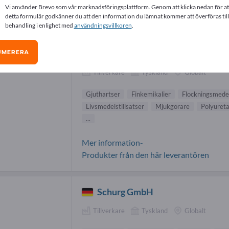
Vi använder Brevo som vår marknadsföringsplattform. Genom att klicka nedan för at
thartser-leverantörer (2)
detta formulär godkänner du att den information du lämnat kommer att överföras till
behandling i enlighet med
användningsvillkoren
.
Evonik Industries AG
UMERERA
Tillverkare
Tyskland
Globalt
Gjuthartser
Finkemikalier
Flockningsmede
Livsmedelstillsatser
Mjukgörare
Polyuret
...
Mer information-
Produkter från den här leverantören
Schurg GmbH
Tillverkare
Tyskland
Globalt