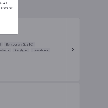
t skicka
 Brevo för
l
Bensoesyra (E 210)
anharts
Akrylglas
Svavelsyra