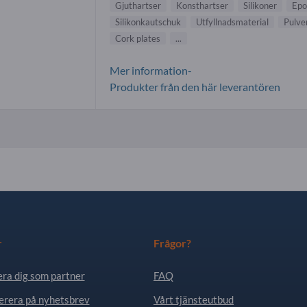
Gjuthartser
Konsthartser
Silikoner
Epo
Silikonkautschuk
Utfyllnadsmaterial
Pulve
Cork plates
...
Mer information-
Produkter från den här leverantören
r
Frågor?
era dig som partner
FAQ
rera på nyhetsbrev
Vårt tjänsteutbud