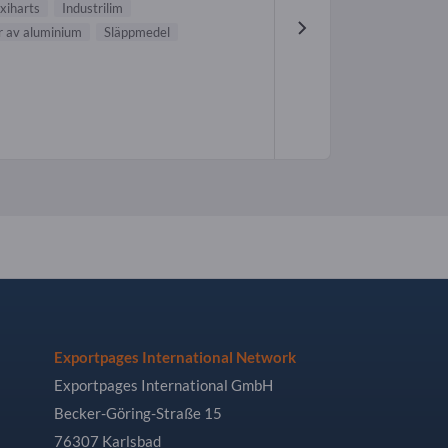
xiharts
Industrilim
r av aluminium
Släppmedel
Exportpages International Network
Exportpages International GmbH
Becker-Göring-Straße 15
76307 Karlsbad