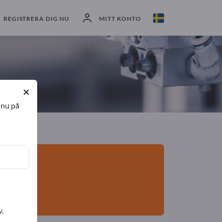
exportörer
2
Tillverkare
2
REGISTRERA DIG NU
MITT KONTO
×
 nu på
v.