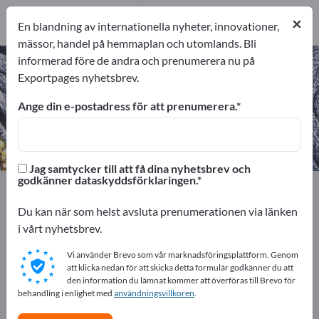
exportörer
2
Tillverkare
2
×
En blandning av internationella nyheter, innovationer,
mässor, handel på hemmaplan och utomlands. Bli
informerad före de andra och prenumerera nu på
Plastväv – hitta tillverkare och
Exportpages nyhetsbrev.
leverantörer
Ange din e-postadress för att prenumerera.
exportörer
Tillverkare
2
2
Jag samtycker till att få dina nyhetsbrev och
godkänner dataskyddsförklaringen.
Exportpages
Textilier
Beklädnadsmaterial
Plastväv
Du kan när som helst avsluta prenumerationen via länken
Annonsera gratis på Exportpages!
i vårt nyhetsbrev.
Behov – Erbjudanden – Begagnade varor –
Vi använder Brevo som vår marknadsföringsplattform. Genom
Affärskontakter >> börja här
att klicka nedan för att skicka detta formulär godkänner du att
den information du lämnat kommer att överföras till Brevo för
behandling i enlighet med
användningsvillkoren
.
Publicera ditt företag och dina