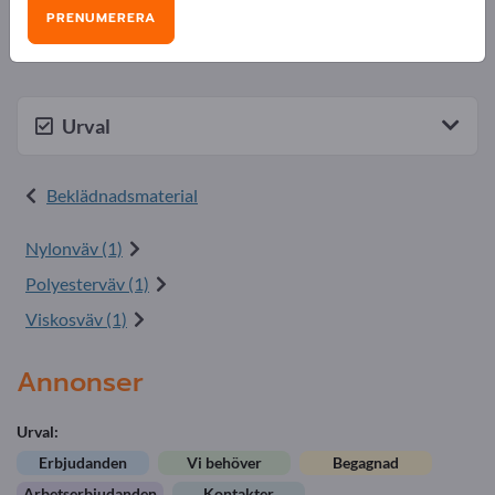
produkter på Exportpages.
PRENUMERERA
Bli leverantör nu och öka din synlighet>> publicera här
Urval
Beklädnadsmaterial
Nylonväv (1)
Polyesterväv (1)
Viskosväv (1)
Annonser
Urval:
Erbjudanden
Vi behöver
Begagnad
Arbetserbjudanden
Kontakter