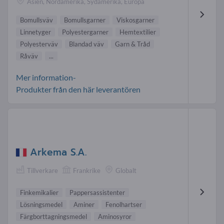
Asien, Nordamerika, Sydamerika, Europa
Bomullsväv
Bomullsgarner
Viskosgarner
Linnetyger
Polyestergarner
Hemtextilier
Polyesterväv
Blandad väv
Garn & Tråd
Råväv
...
Mer information-
Produkter från den här leverantören
Arkema S.A.
Tillverkare
Frankrike
Globalt
Finkemikalier
Pappersassistenter
Lösningsmedel
Aminer
Fenolhartser
Färgborttagningsmedel
Aminosyror