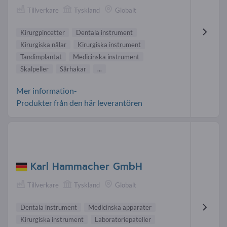
Tillverkare
Tyskland
Globalt
Kirurgpincetter
Dentala instrument
Kirurgiska nålar
Kirurgiska instrument
Tandimplantat
Medicinska instrument
Skalpeller
Sårhakar
...
Mer information-
Produkter från den här leverantören
Karl Hammacher GmbH
Tillverkare
Tyskland
Globalt
Dentala instrument
Medicinska apparater
Kirurgiska instrument
Laboratoriepateller