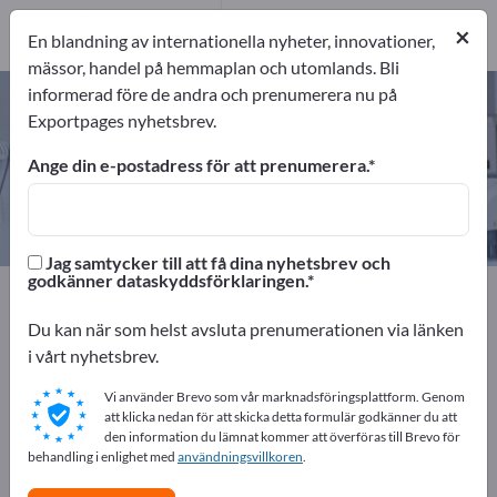
4
Tillverkare
×
En blandning av internationella nyheter, innovationer,
4
mässor, handel på hemmaplan och utomlands. Bli
informerad före de andra och prenumerera nu på
Kirurgpincetter – hitta tillverkare
Exportpages nyhetsbrev.
och leverantörer
Ange din e-postadress för att prenumerera.
exportörer
Tillverkare
4
4
Jag samtycker till att få dina nyhetsbrev och
godkänner dataskyddsförklaringen.
Exportpages
Medicin och laboratorium
Kirurgiska instrument
Kirurgpincetter
Du kan när som helst avsluta prenumerationen via länken
i vårt nyhetsbrev.
Annonsera gratis på Exportpages!
Vi använder Brevo som vår marknadsföringsplattform. Genom
Behov – Erbjudanden – Begagnade varor –
att klicka nedan för att skicka detta formulär godkänner du att
den information du lämnat kommer att överföras till Brevo för
Affärskontakter >> börja här
behandling i enlighet med
användningsvillkoren
.
Publicera ditt företag och dina