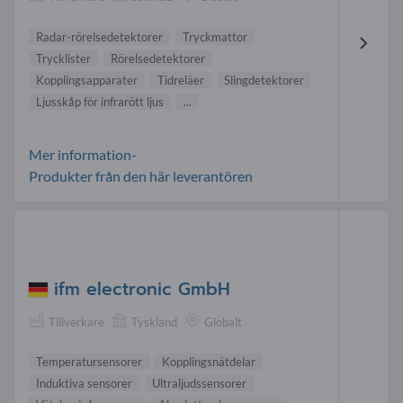
Radar-rörelsedetektorer
Tryckmattor
Trycklister
Rörelsedetektorer
Kopplingsapparater
Tidreläer
Slingdetektorer
Ljusskåp för infrarött ljus
...
Mer information-
Produkter från den här leverantören
ifm electronic GmbH
Tillverkare
Tyskland
Globalt
Temperatursensorer
Kopplingsnätdelar
Induktiva sensorer
Ultraljudssensorer