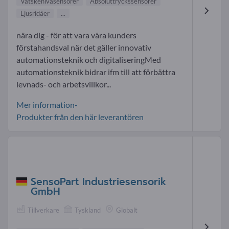
Vätskenivåsensorer
Absoluttryckssensorer
Ljusridåer
...
nära dig - för att vara våra kunders
förstahandsval när det gäller innovativ
automationsteknik och digitaliseringMed
automationsteknik bidrar ifm till att förbättra
levnads- och arbetsvillkor...
Mer information-
Produkter från den här leverantören
SensoPart Industriesensorik
GmbH
Tillverkare
Tyskland
Globalt