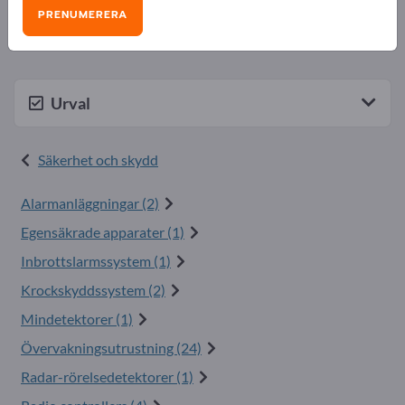
produkter på Exportpages.
PRENUMERERA
Bli leverantör nu och öka din synlighet>> publicera här
Urval
Säkerhet och skydd
Alarmanläggningar (2)
Egensäkrade apparater (1)
Inbrottslarmssystem (1)
Krockskyddssystem (2)
Mindetektorer (1)
Övervakningsutrustning (24)
Radar-rörelsedetektorer (1)