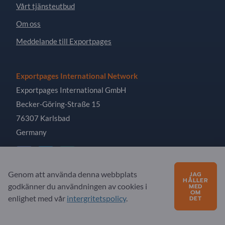
Vårt tjänsteutbud
Om oss
Meddelande till Exportpages
Exportpages International Network
Exportpages International GmbH
Becker-Göring-Straße 15
76307 Karlsbad
Germany
Genom att använda denna webbplats
JAG
HÅLLER
godkänner du användningen av cookies i
Copyright © 2026 Exportpages International GmbH. All
MED
OM
Rights Reserved.
enlighet med vår
intergritetspolicy
.
DET