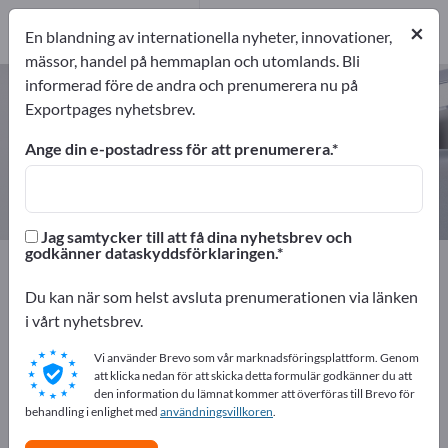
39
Tillverkare
×
En blandning av internationella nyheter, innovationer,
39
mässor, handel på hemmaplan och utomlands. Bli
informerad före de andra och prenumerera nu på
Säkerhetssystem – hitta tillverkare
Exportpages nyhetsbrev.
och leverantörer
Ange din e-postadress för att prenumerera.
exportörer
Tillverkare
39
39
Jag samtycker till att få dina nyhetsbrev och
godkänner dataskyddsförklaringen.
Exportpages
Säkerhet och skydd
Säkerhetssystem
Du kan när som helst avsluta prenumerationen via länken
Annonsera gratis på Exportpages!
i vårt nyhetsbrev.
Behov – Erbjudanden – Begagnade varor –
Vi använder Brevo som vår marknadsföringsplattform. Genom
Affärskontakter >> börja här
att klicka nedan för att skicka detta formulär godkänner du att
den information du lämnat kommer att överföras till Brevo för
behandling i enlighet med
användningsvillkoren
.
Publicera ditt företag och dina