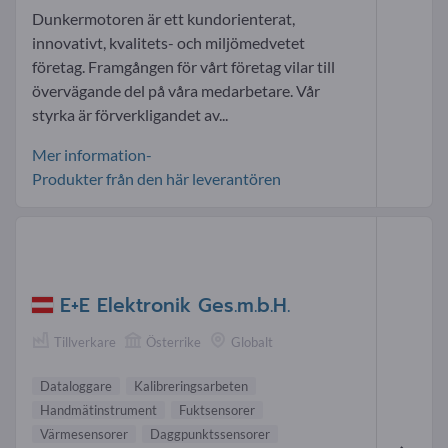
Dunkermotoren är ett kundorienterat,
innovativt, kvalitets- och miljömedvetet
företag. Framgången för vårt företag vilar till
övervägande del på våra medarbetare. Vår
styrka är förverkligandet av...
Mer information-
Produkter från den här leverantören
E+E Elektronik Ges.m.b.H.
Tillverkare
Österrike
Globalt
Dataloggare
Kalibreringsarbeten
Handmätinstrument
Fuktsensorer
Värmesensorer
Daggpunktssensorer