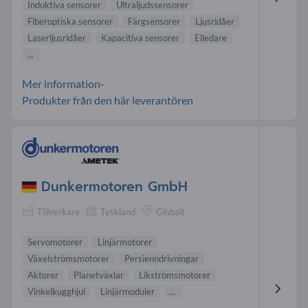
Induktiva sensorer
Ultraljudssensorer
Fiberoptiska sensorer
Färgsensorer
Ljusridåer
Laserljusridåer
Kapacitiva sensorer
Elledare
...
Mer information-
Produkter från den här leverantören
Dunkermotoren GmbH
Tillverkare
Tyskland
Globalt
Servomotorer
Linjärmotorer
Växelströmsmotorer
Persienndrivningar
Aktorer
Planetväxlar
Likströmsmotorer
Vinkelkugghjul
Linjärmoduler
...