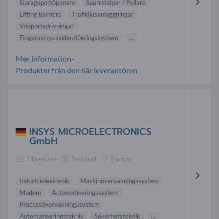
Garageportöppnare
Spärrstolpar / Pollare
Lifting Barriers
Trafikljusanläggningar
Vridportsdrivningar
Fingeravtrycksidentifieringssystem
...
Mer information-
Produkter från den här leverantören
INSYS MICROELECTRONICS
GmbH
Tillverkare
Tyskland
Europa
Industrielektronik
Maskinövervakningssystem
Modem
Automatiseringssystem
Processövervakningssystem
Automatiseringsteknik
Säkerhetsteknik
...