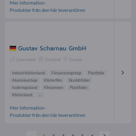
Mer information-
Produkter från den här leverantören
Gustav Scharnau GmbH
Leverantör
Tyskland
Europa
Industriklisterband
Förpackningstejp
Plastfolie
Aluminiumtejp
Klisterfilm
Skyddsfolier
Isoleringsband
Filmämnen
Plastfolier
Klisterband
...
Mer information-
Produkter från den här leverantören
1
2
3
4
5
6