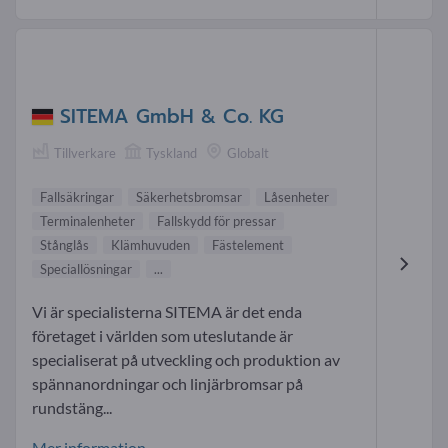
SITEMA GmbH & Co. KG
Tillverkare
Tyskland
Globalt
Fallsäkringar
Säkerhetsbromsar
Låsenheter
Terminalenheter
Fallskydd för pressar
Stånglås
Klämhuvuden
Fästelement
Speciallösningar
...
Vi är specialisterna SITEMA är det enda
företaget i världen som uteslutande är
specialiserat på utveckling och produktion av
spännanordningar och linjärbromsar på
rundstäng...
Mer information-