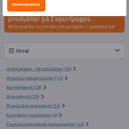
PRENUMERERA
Publicera ditt företag och dina
produkter på Exportpages.
Bli leverantör nu och öka din synlighet>> publicera här
Urval
Arbetskläder / Skyddskläder (20)
Arbetsskyddsprodukter (11)
Barriärteknik (19)
Brandskydd (29)
Brandsläckningsteknik (16)
Emergency equipment (6)
Explosionsskyddade komponenter (12)