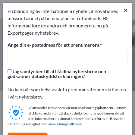
Distributörer
7
×
En blandning av internationella nyheter, innovationer,
mässor, handel på hemmaplan och utomlands. Bli
informerad före de andra och prenumerera nu på
Säkerhet och skydd – hitta
Exportpages nyhetsbrev.
tillverkare och leverantörer
Ange din e-postadress för att prenumerera.
exportörer
Tillverkare
199
192
Jag samtycker till att få dina nyhetsbrev och
Distributörer
godkänner dataskyddsförklaringen.
7
Du kan när som helst avsluta prenumerationen via länken
i vårt nyhetsbrev.
Exportpages
Säkerhet och skydd
Vi använder Brevo som vår marknadsföringsplattform. Genom
att klicka nedan för att skicka detta formulär godkänner du att
Annonsera gratis på Exportpages!
den information du lämnat kommer att överföras till Brevo för
behandling i enlighet med
Behov – Erbjudanden – Begagnade varor –
användningsvillkoren
.
Affärskontakter >> börja här