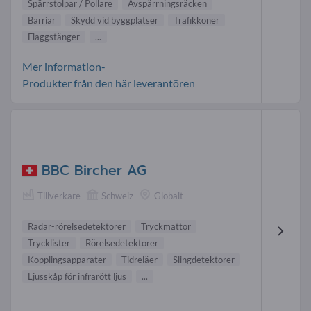
Spärrstolpar / Pollare
Avspärrningsräcken
Barriär
Skydd vid byggplatser
Trafikkoner
Flaggstänger
...
Mer information-
Produkter från den här leverantören
BBC Bircher AG
Tillverkare
Schweiz
Globalt
Radar-rörelsedetektorer
Tryckmattor
Trycklister
Rörelsedetektorer
Kopplingsapparater
Tidreläer
Slingdetektorer
Ljusskåp för infrarött ljus
...