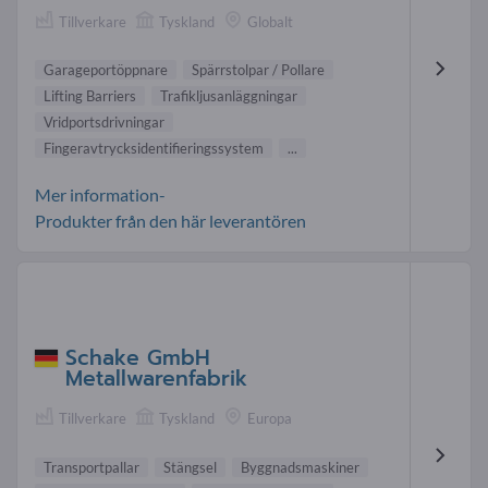
Tillverkare
Tyskland
Globalt
Garageportöppnare
Spärrstolpar / Pollare
Lifting Barriers
Trafikljusanläggningar
Vridportsdrivningar
Fingeravtrycksidentifieringssystem
...
Mer information-
Produkter från den här leverantören
Schake GmbH
Metallwarenfabrik
Tillverkare
Tyskland
Europa
Transportpallar
Stängsel
Byggnadsmaskiner