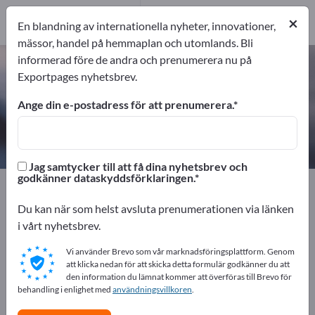
1
Tillverkare
×
En blandning av internationella nyheter, innovationer,
1
mässor, handel på hemmaplan och utomlands. Bli
informerad före de andra och prenumerera nu på
Plasttillsatser – hitta tillverkare och
Exportpages nyhetsbrev.
leverantörer
Ange din e-postadress för att prenumerera.
exportörer
Tillverkare
1
1
Jag samtycker till att få dina nyhetsbrev och
godkänner dataskyddsförklaringen.
Exportpages
Kemi & läkemedel
Plast
Tillsatsmedel för plast
Plasttillsatser
Du kan när som helst avsluta prenumerationen via länken
i vårt nyhetsbrev.
Annonsera gratis på Exportpages!
Vi använder Brevo som vår marknadsföringsplattform. Genom
Behov – Erbjudanden – Begagnade varor –
att klicka nedan för att skicka detta formulär godkänner du att
den information du lämnat kommer att överföras till Brevo för
Affärskontakter >> börja här
behandling i enlighet med
användningsvillkoren
.
Publicera ditt företag och dina