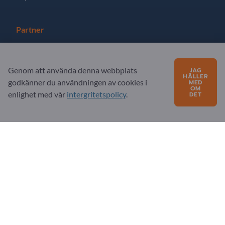
Partner
Registrera dig som partner
Genom att använda denna webbplats
JAG
Prenumerera på nyhetsbrev
HÅLLER
godkänner du användningen av cookies i
MED
OM
enlighet med vår
intergritetspolicy
.
DET
Frågor?
FAQ
Vårt tjänsteutbud
Om oss
Meddelande till Exportpages
Exportpages International Network