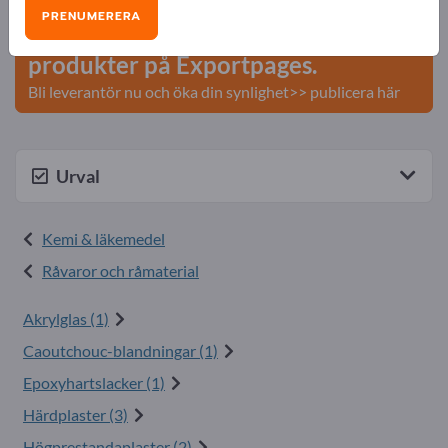
PRENUMERERA
Publicera ditt företag och dina
produkter på Exportpages.
Bli leverantör nu och öka din synlighet>> publicera här
Urval
Kemi & läkemedel
Råvaror och råmaterial
Akrylglas (1)
Caoutchouc-blandningar (1)
Epoxyhartslacker (1)
Härdplaster (3)
Högprestandaplaster (2)