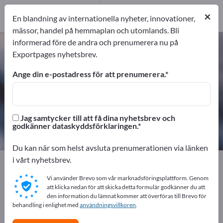
Distributörer
4
×
tjänsteleverantörer
1
En blandning av internationella nyheter, innovationer,
mässor, handel på hemmaplan och utomlands. Bli
informerad före de andra och prenumerera nu på
Plast – hitta tillverkare och
Exportpages nyhetsbrev.
leverantörer
Ange din e-postadress för att prenumerera.
exportörer
Tillverkare
50
45
Jag samtycker till att få dina nyhetsbrev och
Distributörer
tjänsteleverantörer
godkänner dataskyddsförklaringen.
4
1
Du kan när som helst avsluta prenumerationen via länken
i vårt nyhetsbrev.
Exportpages
Kemi & läkemedel
Plast
Vi använder Brevo som vår marknadsföringsplattform. Genom
att klicka nedan för att skicka detta formulär godkänner du att
Annonsera gratis på Exportpages!
den information du lämnat kommer att överföras till Brevo för
behandling i enlighet med
Behov – Erbjudanden – Begagnade varor –
användningsvillkoren
.
Affärskontakter >> börja här