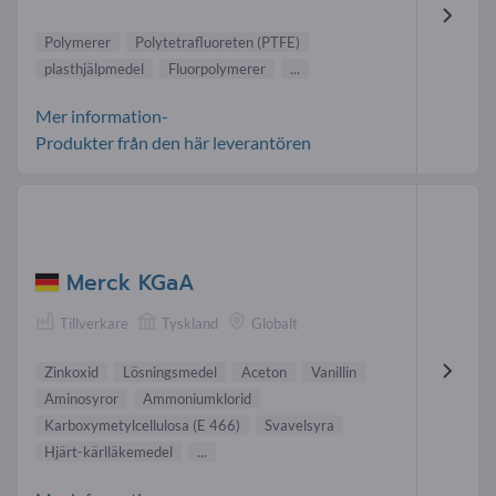
Polymerer
Polytetrafluoreten (PTFE)
plasthjälpmedel
Fluorpolymerer
...
Mer information-
Produkter från den här leverantören
Merck KGaA
Tillverkare
Tyskland
Globalt
Zinkoxid
Lösningsmedel
Aceton
Vanillin
Aminosyror
Ammoniumklorid
Karboxymetylcellulosa (E 466)
Svavelsyra
Hjärt-kärlläkemedel
...