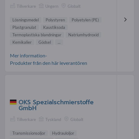
Tillverkare
Ungern
Globalt
Lösningsmedel
Polystyren
Polyetylen (PE)
Plastgranulat
Kaustiksoda
Termoplastiska blandningar
Natriumhydroxid
Kemikalier
Gödsel
...
Mer information-
Produkter från den här leverantören
OKS Spezialschmierstoffe
GmbH
Tillverkare
Tyskland
Globalt
Transmissionsoljor
Hydrauloljor