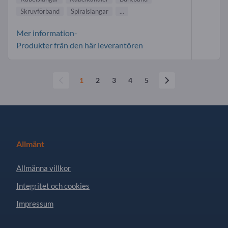
Skruvförband
Spiralslangar
...
Mer information-
Produkter från den här leverantören
1
2
3
4
5
Allmänt
Allmänna villkor
Integritet och cookies
Impressum