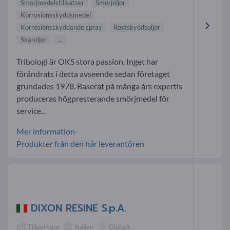
Smörjmedelstillsatser
Smörjoljor
Korrosionsskyddsmedel
Korrosionsskyddande spray
Rostskyddsoljor
Skäroljor
...
Tribologi är OKS stora passion. Inget har
förändrats i detta avseende sedan företaget
grundades 1978. Baserat på många års expertis
produceras högpresterande smörjmedel för
service...
Mer information-
Produkter från den här leverantören
DIXON RESINE S.p.A.
Tillverkare
Italien
Globalt