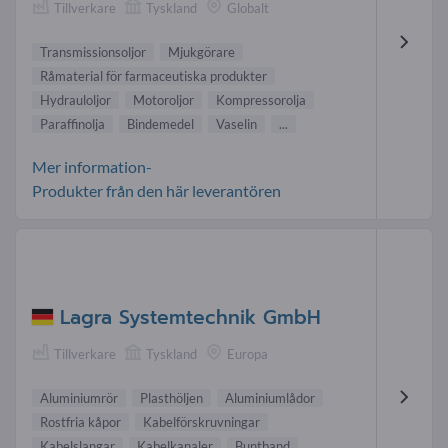
Tillverkare
Tyskland
Globalt
Transmissionsoljor
Mjukgörare
Råmaterial för farmaceutiska produkter
Hydrauloljor
Motoroljor
Kompressorolja
Paraffinolja
Bindemedel
Vaselin
...
Mer information-
Produkter från den här leverantören
Lagra Systemtechnik GmbH
Tillverkare
Tyskland
Europa
Aluminiumrör
Plasthöljen
Aluminiumlådor
Rostfria kåpor
Kabelförskruvningar
Kabelslangar
Kabelkanaler
Buntband