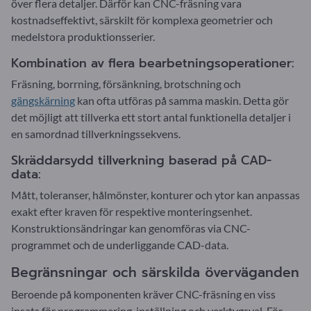
över flera detaljer. Därför kan CNC-fräsning vara
kostnadseffektivt, särskilt för komplexa geometrier och
medelstora produktionsserier.
Kombination av flera bearbetningsoperationer:
Fräsning, borrning, försänkning, brotschning och
gängskärning
kan ofta utföras på samma maskin. Detta gör
det möjligt att tillverka ett stort antal funktionella detaljer i
en samordnad tillverkningssekvens.
Skräddarsydd tillverkning baserad på CAD-
data:
Mått, toleranser, hålmönster, konturer och ytor kan anpassas
exakt efter kraven för respektive monteringsenhet.
Konstruktionsändringar kan genomföras via CNC-
programmet och de underliggande CAD-data.
Begränsningar och särskilda överväganden
Beroende på komponenten kräver CNC-fräsning en viss
insats för programmering, inställning och verktygsval. För