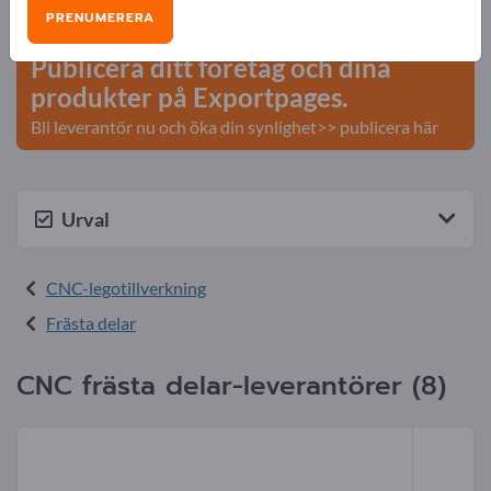
Affärskontakter >> börja här
PRENUMERERA
Publicera ditt företag och dina
produkter på Exportpages.
Bli leverantör nu och öka din synlighet>> publicera här
Urval
CNC-legotillverkning
Frästa delar
CNC frästa delar-leverantörer (8)