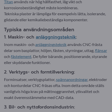
Titan
används när hög hållfasthet, låg vikt och
korrosionsbeständighet måste kombineras.
Tekniska plaster är lämpliga för exempelvis lätta, isolerande,
glidande eller kemikaliebeständiga komponenter.
Typiska användningsområden
1. Maskin- och
anläggningsteknik
:
Inom maskin- och
anläggningsteknik
används CNC-frästa
delar som basplattor, höljen, fästen, styrningar, uttag,
flänsar
och
fästelement
. De fyller bärande, positionerande, styrande
eller skyddande funktioner.
2. Verktygs- och formtillverkning:
Forminsatser, verktygsplattor,
spännanordningar
, elektroder
och konturdelar CNC-fräsas ofta. Inom detta område ställs
vanligtvis höga krav på måttnoggrannhet, ytkvalitet och
exakt överensstämmelse med CAD-data.
3. Bil- och nyttofordonsindustrin: