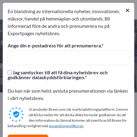
Tillverkare
7
tjänsteleverantörer
×
En blandning av internationella nyheter, innovationer,
1
mässor, handel på hemmaplan och utomlands. Bli
informerad före de andra och prenumerera nu på
CNC frästa delar – hitta tillverkare
Exportpages nyhetsbrev.
och leverantörer
Ange din e-postadress för att prenumerera.
exportörer
Tillverkare
8
7
Jag samtycker till att få dina nyhetsbrev och
tjänsteleverantörer
godkänner dataskyddsförklaringen.
1
Du kan när som helst avsluta prenumerationen via länken
i vårt nyhetsbrev.
Exportpages
Tjänster
CNC-legotillverkning
CNC frästa delar
Vi använder Brevo som vår marknadsföringsplattform. Genom
att klicka nedan för att skicka detta formulär godkänner du att
den information du lämnat kommer att överföras till Brevo för
Annonsera gratis på Exportpages!
behandling i enlighet med
användningsvillkoren
.
Behov – Erbjudanden – Begagnade varor –