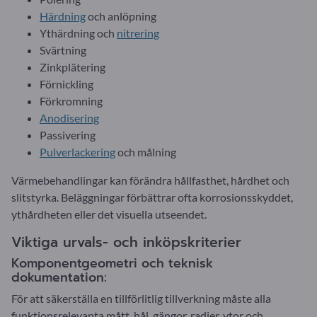
Härdning
och anlöpning
Ythärdning och
nitrering
Svärtning
Zinkplätering
Förnickling
Förkromning
Anodisering
Passivering
Pulverlackering
och målning
Värmebehandlingar kan förändra hållfasthet, hårdhet och
slitstyrka. Beläggningar förbättrar ofta korrosionsskyddet,
ythårdheten eller det visuella utseendet.
Viktiga urvals- och inköpskriterier
Komponentgeometri och teknisk
dokumentation:
För att säkerställa en tillförlitlig tillverkning måste alla
funktionsrelevanta mått, hål, gängor, radier, ytor och