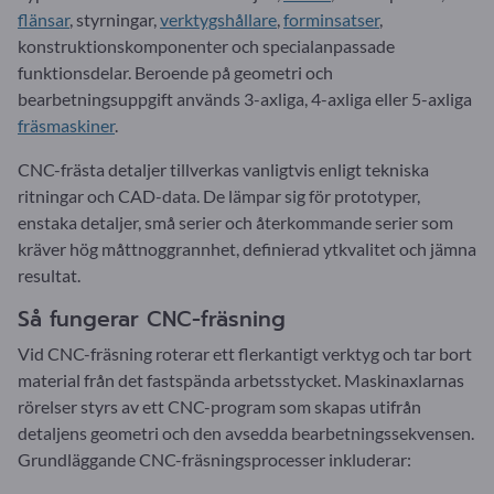
flänsar
, styrningar,
verktygshållare
,
forminsatser
,
konstruktionskomponenter och specialanpassade
funktionsdelar. Beroende på geometri och
bearbetningsuppgift används 3-axliga, 4-axliga eller 5-axliga
fräsmaskiner
.
CNC-frästa detaljer tillverkas vanligtvis enligt tekniska
ritningar och CAD-data. De lämpar sig för prototyper,
enstaka detaljer, små serier och återkommande serier som
kräver hög måttnoggrannhet, definierad ytkvalitet och jämna
resultat.
Så fungerar CNC-fräsning
Vid CNC-fräsning roterar ett flerkantigt verktyg och tar bort
material från det fastspända arbetsstycket. Maskinaxlarnas
rörelser styrs av ett CNC-program som skapas utifrån
detaljens geometri och den avsedda bearbetningssekvensen.
Grundläggande CNC-fräsningsprocesser inkluderar: