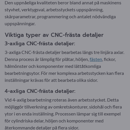
Den uppnåeliga kvaliteten beror bland annat på maskinens
styvhet, verktygsval, arbetsstyckets uppspänning,
skärparametrar, programmering och antalet nödvändiga
uppspänningar.
Viktiga typer av CNC-frästa detaljer
3-axliga CNC-frästa detaljer:
3-axliga CNC-frästa detaljer bearbetas längs tre linjära axlar.
Denna process är lämplig för plåtar, höljen,
fästen
, fickor,
hålmönster och komponenter med lättåtkomliga
bearbetningsytor. För mer komplexa arbetsstycken kan flera
inställningar krävas för att bearbeta olika sidor.
4-axliga CNC-frästa detaljer:
Vid 4-axlig bearbetning roteras även arbetsstycket. Detta
möjliggör tillverkning av omkretskonturer, sidohål och flera
ytor i en enda inställning. Processen lämpar sig till exempel
för cylindriska delar, höljen och komponenter med
återkommande detaljer på flera sidor.