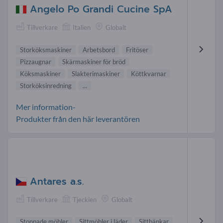
Angelo Po Grandi Cucine SpA
Tillverkare
Italien
Globalt
Storköksmaskiner
Arbetsbord
Fritöser
Pizzaugnar
Skärmaskiner för bröd
Köksmaskiner
Slakterimaskiner
Köttkvarnar
Storköksinredning
...
Mer information-
Produkter från den här leverantören
Antares a.s.
Tillverkare
Tjeckien
Globalt
Stoppade möbler
Sittmöbler i läder
Sittbänkar