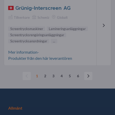
Grünig-Interscreen AG
Tillverkare
Schweiz
Globalt
Screentrycksmaskiner
Lamineringsanläggningar
Screentrycksrengöringsanläggningar
Screentrycksanordningar
...
Mer information-
Produkter från den här leverantören
1
2
3
4
5
6
Allmänt