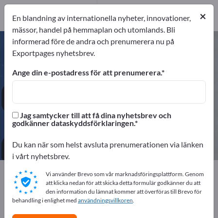
Distributörer
8
×
En blandning av internationella nyheter, innovationer,
mässor, handel på hemmaplan och utomlands. Bli
informerad före de andra och prenumerera nu på
Företagsutrustning / Institutionell
Exportpages nyhetsbrev.
inredning – hitta tillverkare och
leverantörer
Ange din e-postadress för att prenumerera.
exportörer
Tillverkare
184
176
Jag samtycker till att få dina nyhetsbrev och
godkänner dataskyddsförklaringen.
Distributörer
8
Du kan när som helst avsluta prenumerationen via länken
i vårt nyhetsbrev.
Exportpages
Vi använder Brevo som vår marknadsföringsplattform. Genom
Företagsutrustning / Institutionell inredning
att klicka nedan för att skicka detta formulär godkänner du att
den information du lämnat kommer att överföras till Brevo för
behandling i enlighet med
användningsvillkoren
.
Annonsera gratis på Exportpages!