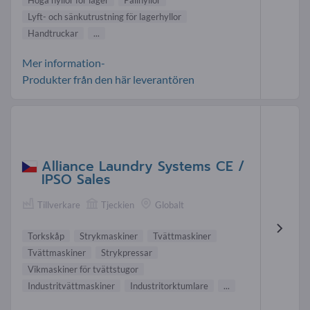
Höga hyllor för lager
Pallhyllor
Lyft- och sänkutrustning för lagerhyllor
Handtruckar
...
Mer information-
Produkter från den här leverantören
Alliance Laundry Systems CE /
IPSO Sales
Tillverkare
Tjeckien
Globalt
Torkskåp
Strykmaskiner
Tvättmaskiner
Tvättmaskiner
Strykpressar
Vikmaskiner för tvättstugor
Industritvättmaskiner
Industritorktumlare
...