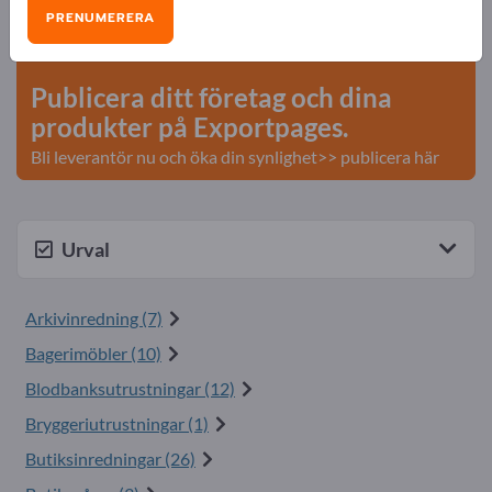
Behov – Erbjudanden – Begagnade varor –
PRENUMERERA
Affärskontakter >> börja här
Publicera ditt företag och dina
produkter på Exportpages.
Bli leverantör nu och öka din synlighet>> publicera här
Urval
Arkivinredning (7)
Bagerimöbler (10)
Blodbanksutrustningar (12)
Bryggeriutrustningar (1)
Butiksinredningar (26)