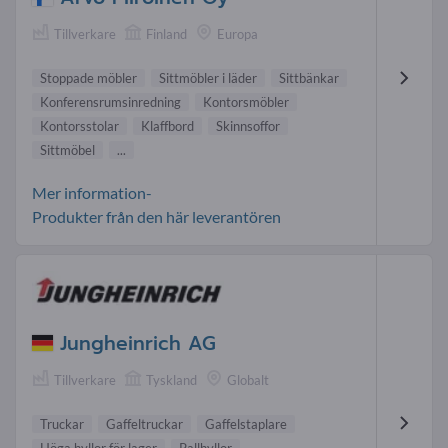
Tillverkare
Finland
Europa
Stoppade möbler
Sittmöbler i läder
Sittbänkar
Konferensrumsinredning
Kontorsmöbler
Kontorsstolar
Klaffbord
Skinnsoffor
Sittmöbel
...
Mer information-
Produkter från den här leverantören
Jungheinrich AG
Tillverkare
Tyskland
Globalt
Truckar
Gaffeltruckar
Gaffelstaplare