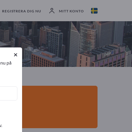
exportörer
4
Tillverkare
4
REGISTRERA DIG NU
MITT KONTO
×
 nu på
v.