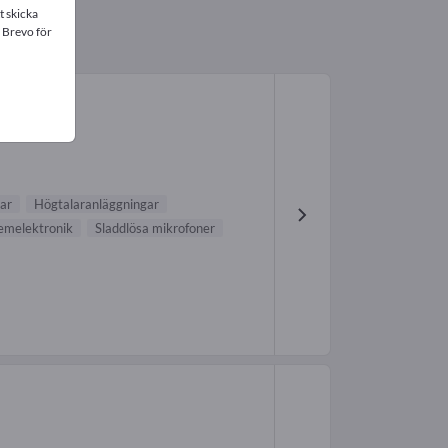
t skicka
 Brevo för
ar
Högtalaranläggningar
emelektronik
Sladdlösa mikrofoner