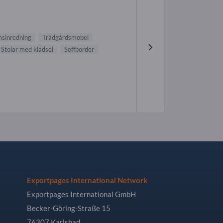
sinredning
Trädgårdsmöbel
Stolar med klädsel
Soffborder
Exportpages International Network
Exportpages International GmbH
Becker-Göring-Straße 15
76307 Karlsbad