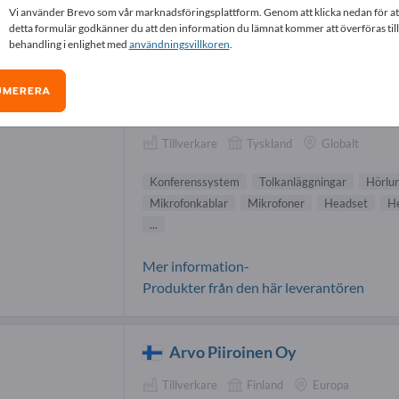
Vi använder Brevo som vår marknadsföringsplattform. Genom att klicka nedan för at
ferenssystem-leverantörer (4)
detta formulär godkänner du att den information du lämnat kommer att överföras till
behandling i enlighet med
användningsvillkoren
.
Sennheiser electronic GmbH &
UMERERA
Co. KG
Tillverkare
Tyskland
Globalt
Konferenssystem
Tolkanläggningar
Hörlur
Mikrofonkablar
Mikrofoner
Headset
H
...
Mer information-
Produkter från den här leverantören
Arvo Piiroinen Oy
Tillverkare
Finland
Europa