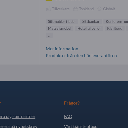
Tillverkare
Tyskland
Globalt
Sittmöbler i läder
Sittbänkar
Konferensrum
Matsalsmöbel
Hotelltillbehör
Klaffbord
...
Mer information-
Produkter från den här leverantören
r
Frågor?
era dig som partner
FAQ
rera på nyhetsbrev
Vårt tjänsteutbud