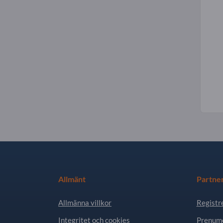
Allmänt
Partne
Allmänna villkor
Registr
Integritet och cookies
Prenume