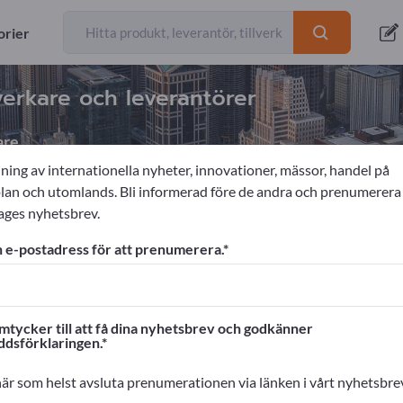
orier
lverkare och leverantörer
are
ning av internationella nyheter, innovationer, mässor, handel på
n och utomlands. Bli informerad före de andra och prenumerera
ages nyhetsbrev.
 e-postadress för att prenumerera.
ages!
rskontakter >> börja här
mtycker till att få dina nyhetsbrev och godkänner
ddsförklaringen.
na produkter på Exportpages.
cera här
är som helst avsluta prenumerationen via länken i vårt nyhetsbre