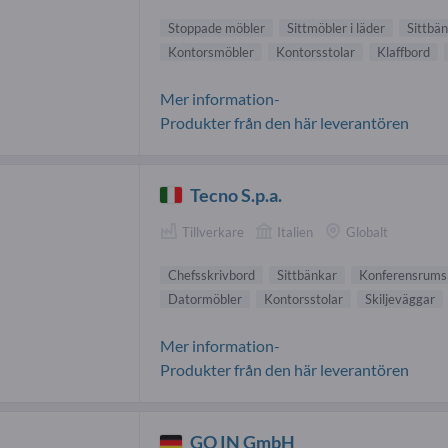
Stoppade möbler
Sittmöbler i läder
Sittbä
Kontorsmöbler
Kontorsstolar
Klaffbord
Mer information-
Produkter från den här leverantören
Tecno S.p.a.
Tillverkare
Italien
Globalt
Chefsskrivbord
Sittbänkar
Konferensrums
Datormöbler
Kontorsstolar
Skiljeväggar
Mer information-
Produkter från den här leverantören
GO IN GmbH