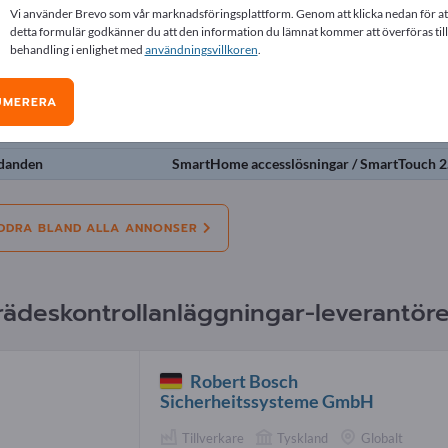
Vi använder Brevo som vår marknadsföringsplattform. Genom att klicka nedan för at
onser
detta formulär godkänner du att den information du lämnat kommer att överföras till
behandling i enlighet med
användningsvillkoren
.
Erbjudanden
Vi behöver
Begagnad
Arbetse
UMERERA
danden
Elektriska strejker
danden
SmartHome accesslösningar / SmartTouch 2
DDRA BLAND ALLA ANNONSER
lträdeskontrollanläggningar-leverantöre
Robert Bosch
Sicherheitssysteme GmbH
Tillverkare
Tyskland
Globalt