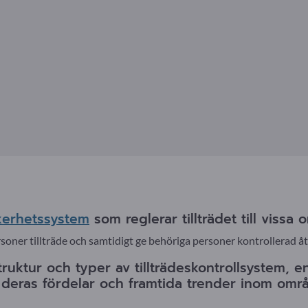
kerhetssystem
som reglerar tillträdet till viss
soner tillträde och samtidigt ge behöriga personer kontrollerad å
truktur och typer av tillträdeskontrollsystem, e
eras fördelar och framtida trender inom områ