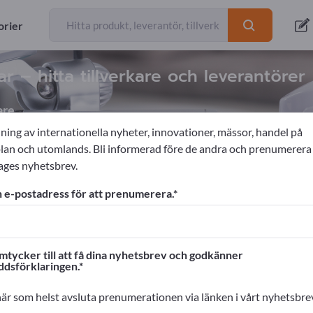
orier
ar – hitta tillverkare och leverantörer
are
ning av internationella nyheter, innovationer, mässor, handel på
n och utomlands. Bli informerad före de andra och prenumerera
ages nyhetsbrev.
Identifiering
Tillträdeskontrollanläggningar
 e-postadress för att prenumerera.
ages!
rskontakter >> börja här
mtycker till att få dina nyhetsbrev och godkänner
ddsförklaringen.
na produkter på Exportpages.
cera här
är som helst avsluta prenumerationen via länken i vårt nyhetsbre