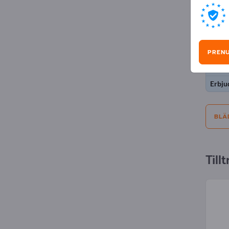
Ann
Urval:
PREN
Erbju
Erbju
BLÄ
Til