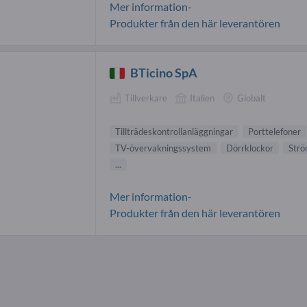
Mer information-
Produkter från den här leverantören
BTicino SpA
Tillverkare
Italien
Globalt
Tillträdeskontrollanläggningar
Porttelefoner
TV-övervakningssystem
Dörrklockor
Strö
...
Mer information-
Produkter från den här leverantören