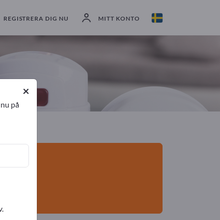
exportörer
5
Tillverkare
5
REGISTRERA DIG NU
MITT KONTO
×
 nu på
v.