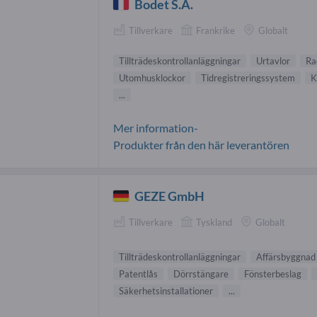
Bodet S.A.
Tillverkare
Frankrike
Globalt
Tillträdeskontrollanläggningar
Urtavlor
Ra
Utomhusklockor
Tidregistreringssystem
K
...
Mer information-
Produkter från den här leverantören
GEZE GmbH
Tillverkare
Tyskland
Globalt
Tillträdeskontrollanläggningar
Affärsbyggnad
Patentlås
Dörrstängare
Fönsterbeslag
Säkerhetsinstallationer
...