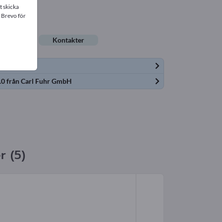
t skicka
 Brevo för
rbjudanden
Kontakter
.0 från Carl Fuhr GmbH
r (5)