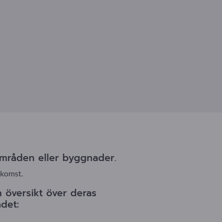
a områden eller byggnader.
tkomst.
n översikt över deras
det: