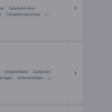
tem
Säkerhetssystem
r
Tidregistreringssystem
...
Avfallsbehållare
Garderober
ljeväggar
Butiksinredningar
...