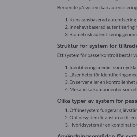
Beroende på system kan autentisering
Kunskapsbaserad autentisering g
Innehavsbaserad autentisering m
Biometrisk autentisering genom 
Struktur för system för tillträd
Ett system för passerkontroll består v
Identifieringsmedier som nycklar
Läsenheter för identifieringsmed
En server eller en kontrollenhe
Mekaniska komponenter som ele
Olika typer av system för pass
Offlinesystem fungerar självständ
Onlinesystem är anslutna till en 
Hybridsystem är en kombination a
Användningsområden för syste