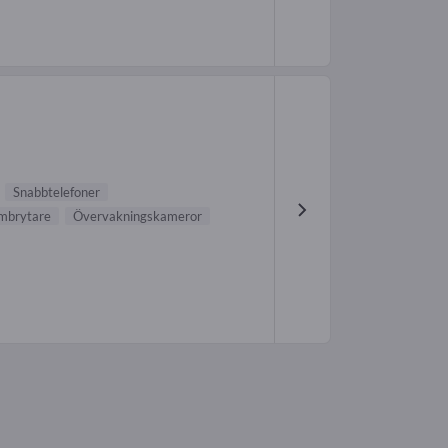
Snabbtelefoner
mbrytare
Övervakningskameror