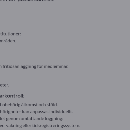
titutioner:
 områden.
å en fritidsanläggning för medlemmar.
eter.
rkontroll:
 obehörig åtkomst och stöld.
ehörigheter kan anpassas individuellt.
rädet genom omfattande loggning:
vervakning eller tidsregistreringssystem.