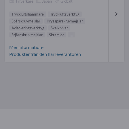
Tillverkare
Japan
Globalt
Tryckluftshammare
Tryckluftsverktyg
Spårskruvmejslar
Krysspårskruvmejslar
Avisoleringsverktyg
Skalknivar
Stjärnskruvmejslar
Skramlor
...
Mer information-
Produkter från den här leverantören