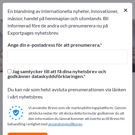
1
Tillverkare
×
En blandning av internationella nyheter, innovationer,
1
mässor, handel på hemmaplan och utomlands. Bli
informerad före de andra och prenumerera nu på
Tryckluftshammare – hitta
Exportpages nyhetsbrev.
tillverkare och leverantörer
Ange din e-postadress för att prenumerera.
exportörer
Tillverkare
1
1
Jag samtycker till att få dina nyhetsbrev och
godkänner dataskyddsförklaringen.
Exportpages
Verktyg för verkstad
Tryckluftsverktyg
Tryckluftshammare
Du kan när som helst avsluta prenumerationen via länken
i vårt nyhetsbrev.
Annonsera gratis på Exportpages!
Vi använder Brevo som vår marknadsföringsplattform. Genom
Behov – Erbjudanden – Begagnade varor –
att klicka nedan för att skicka detta formulär godkänner du att
den information du lämnat kommer att överföras till Brevo för
Affärskontakter >> börja här
behandling i enlighet med
användningsvillkoren
.
Publicera ditt företag och dina