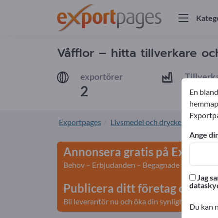
Kateg
Våfflor – hitta tillverkare o
exportörer
Tillverk
2
2
En bland
hemmapla
Exportp
Exportpages
Livsmedel och drycker
Bakver
Ange din
Annonsera gratis på Exportp
Behov – Erbjudanden – Begagnade varor – Affä
Jag sa
datasky
Publicera ditt företag och di
Bli leverantör nu och öka din synlighet>> publi
Du kan n