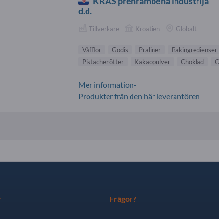
KRAŠ prehrambena industrija
d.d.
Tillverkare
Kroatien
Globalt
Våfflor
Godis
Praliner
Bakingredienser
Pistachenötter
Kakaopulver
Choklad
C
Mer information-
Produkter från den här leverantören
r
Frågor?