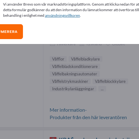
Vi använder Brevo som vår marknadsföringsplattform. Genom att klicka nedan för at
lor-leverantörer (2)
detta formulär godkänner du att den information du lämnat kommer att överföras till
behandling i enlighet med
användningsvillkoren
.
Hebenstreit GmbH
UMERERA
Tillverkare
Tyskland
Globalt
Våfflor
Våffelbladkylare
Våffelbladskonditionerare
Våffelbakningsautomater
Våffelstrykmaskiner
Våffelblockkylare
Industrikylanläggningar
...
Mer information-
Produkter från den här leverantören