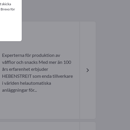
t skicka
 Brevo för
Experterna för produktion av
våfflor och snacks Med mer än 100
års erfarenhet erbjuder
HEBENSTREIT som enda tillverkare
i världen helautomatiska
anläggningar för...