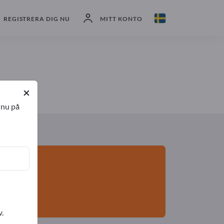
exportörer
2
Tillverkare
2
REGISTRERA DIG NU
MITT KONTO
×
 nu på
v.