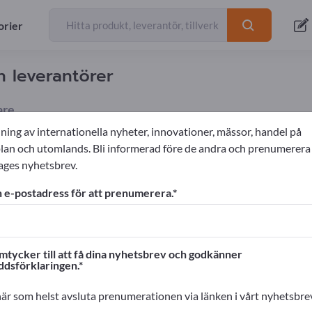
orier
ch leverantörer
are
ning av internationella nyheter, innovationer, mässor, handel på
n och utomlands. Bli informerad före de andra och prenumerera
ages nyhetsbrev.
k
Våfflor
 e-postadress för att prenumerera.
ages!
rskontakter >> börja här
mtycker till att få dina nyhetsbrev och godkänner
ddsförklaringen.
na produkter på Exportpages.
cera här
är som helst avsluta prenumerationen via länken i vårt nyhetsbre