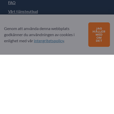
FAQ
Vårt tjänsteutbud
Om oss
Genom att använda denna webbplats
JAG
Meddelande till Exportpages
HÅLLER
godkänner du användningen av cookies i
MED
OM
enlighet med vår
intergritetspolicy
.
DET
Exportpages International Network
Exportpages International GmbH
Becker-Göring-Straße 15
76307 Karlsbad
Germany
Copyright © 2026 Exportpages International GmbH. All
Rights Reserved.