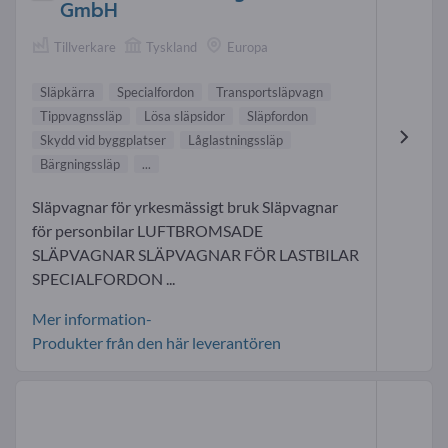
GmbH
Tillverkare
Tyskland
Europa
Släpkärra
Specialfordon
Transportsläpvagn
Tippvagnssläp
Lösa släpsidor
Släpfordon
Skydd vid byggplatser
Låglastningssläp
Bärgningssläp
...
Släpvagnar för yrkesmässigt bruk Släpvagnar
för personbilar LUFTBROMSADE
SLÄPVAGNAR SLÄPVAGNAR FÖR LASTBILAR
SPECIALFORDON ...
Mer information-
Produkter från den här leverantören