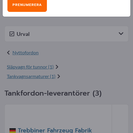
produkter på Exportpages.
PRENUMERERA
Bli leverantör nu och öka din synlighet>> publicera här
Urval
Nyttofordon
Släpvagn för tunnor (1)
Tankvagnsarmaturer (1)
Tankfordon-leverantörer (3)
Trebbiner Fahrzeug Fabrik