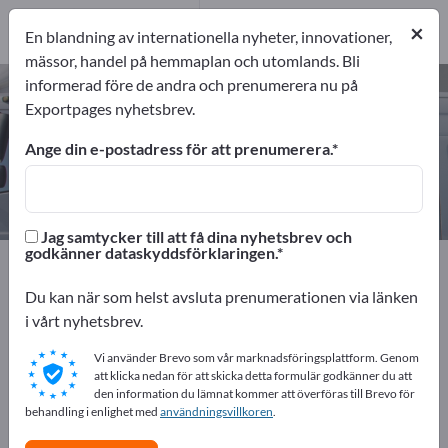
3
Tillverkare
×
En blandning av internationella nyheter, innovationer,
3
mässor, handel på hemmaplan och utomlands. Bli
informerad före de andra och prenumerera nu på
Tankfordon – hitta tillverkare och
Exportpages nyhetsbrev.
leverantörer
Ange din e-postadress för att prenumerera.
exportörer
Tillverkare
3
3
Jag samtycker till att få dina nyhetsbrev och
godkänner dataskyddsförklaringen.
Exportpages
Fordon
Nyttofordon
Tankfordon
Du kan när som helst avsluta prenumerationen via länken
Annonsera gratis på Exportpages!
i vårt nyhetsbrev.
Behov – Erbjudanden – Begagnade varor –
Vi använder Brevo som vår marknadsföringsplattform. Genom
Affärskontakter >> börja här
att klicka nedan för att skicka detta formulär godkänner du att
den information du lämnat kommer att överföras till Brevo för
behandling i enlighet med
användningsvillkoren
.
Publicera ditt företag och dina