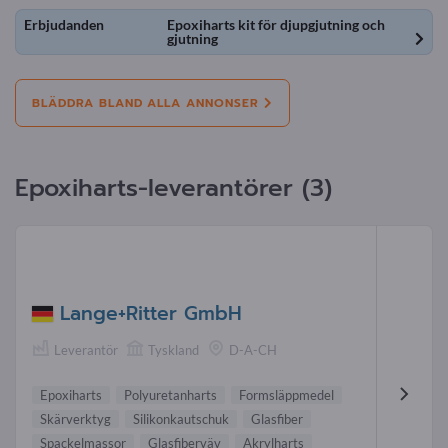
Erbjudanden
Epoxiharts kit för djupgjutning och
gjutning
BLÄDDRA BLAND ALLA ANNONSER
Epoxiharts-leverantörer (3)
Lange+Ritter GmbH
Leverantör
Tyskland
D-A-CH
Epoxiharts
Polyuretanharts
Formsläppmedel
Skärverktyg
Silikonkautschuk
Glasfiber
Spackelmassor
Glasfiberväv
Akrylharts