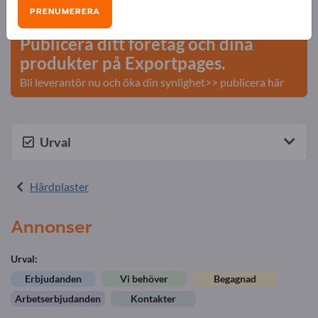
Affärskontakter >> börja här
PRENUMERERA
Publicera ditt företag och dina
produkter på Exportpages.
Bli leverantör nu och öka din synlighet>> publicera här
Urval
Härdplaster
Annonser
Urval:
Erbjudanden
Vi behöver
Begagnad
Arbetserbjudanden
Kontakter