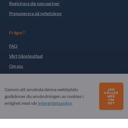
Registrera dig som partner
Prenumerera på nyhetsbrev
Frågor?
FAQ
Vårt tjänsteutbud
Om oss
Meddelande till Exportpages
Genom att använda denna webbplats
JAG
HÅLLER
Exportpages International Network
godkänner du användningen av cookies i
MED
OM
enlighet med vår
intergritetspolicy
.
DET
Exportpages International GmbH
Becker-Göring-Straße 15
76307 Karlsbad
Germany