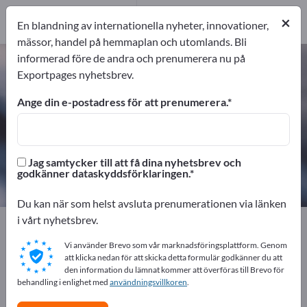
Tillverkare
2
×
En blandning av internationella nyheter, innovationer,
Distributörer
1
mässor, handel på hemmaplan och utomlands. Bli
informerad före de andra och prenumerera nu på
Epoxiharts – hitta tillverkare och
Exportpages nyhetsbrev.
leverantörer
Ange din e-postadress för att prenumerera.
exportörer
Tillverkare
3
2
Jag samtycker till att få dina nyhetsbrev och
Distributörer
godkänner dataskyddsförklaringen.
1
Du kan när som helst avsluta prenumerationen via länken
i vårt nyhetsbrev.
Exportpages
Kemi & läkemedel
Plast
Härdplaster
Epoxiharts
Vi använder Brevo som vår marknadsföringsplattform. Genom
att klicka nedan för att skicka detta formulär godkänner du att
den information du lämnat kommer att överföras till Brevo för
Annonsera gratis på Exportpages!
behandling i enlighet med
användningsvillkoren
.
Behov – Erbjudanden – Begagnade varor –