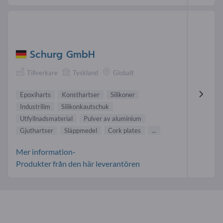
Schurg GmbH
Tillverkare
Tyskland
Globalt
Epoxiharts
Konsthartser
Silikoner
Industrilim
Silikonkautschuk
Utfyllnadsmaterial
Pulver av aluminium
Gjuthartser
Släppmedel
Cork plates
...
Mer information-
Produkter från den här leverantören