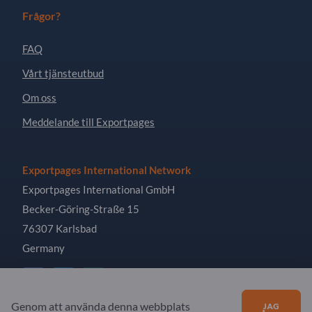
Frågor?
FAQ
Vårt tjänsteutbud
Om oss
Meddelande till Exportpages
Exportpages International Network
Exportpages International GmbH
Becker-Göring-Straße 15
76307 Karlsbad
Germany
Genom att använda denna webbplats
JAG