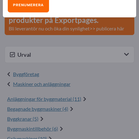
PRENUMERERA
Publicera ditt företag och dina
produkter på Exportpages.
Bli leverantör nu och öka din synlighet>> publicera här
Urval
Byggföretag
Maskiner och anläggningar
Anläggningar för byggmaterial (11)
Begagnade byggmaskiner (4)
Byggkranar (5)
Byggmaskintillbehör (6)
Grävmaskiner (10)