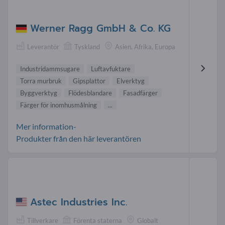
Werner Ragg GmbH & Co. KG
Leverantör
Tyskland
Asien, Afrika, Europa
Industridammsugare
Luftavfuktare
Torra murbruk
Gipsplattor
Elverktyg
Byggverktyg
Flödesblandare
Fasadfärger
Färger för inomhusmålning
...
Mer information-
Produkter från den här leverantören
Astec Industries Inc.
Tillverkare
Förenta staterna
Globalt