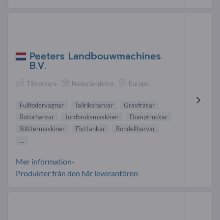
Peeters Landbouwmachines
B.V.
Tillverkare
Nederländerna
Europa
Fullfodervagnar
Tallriksharvar
Gravfräsar
Rotorharvar
Jordbruksmaskiner
Dumptruckar
Slåttermaskiner
Flyttankar
Rondellharvar
...
Mer information-
Produkter från den här leverantören