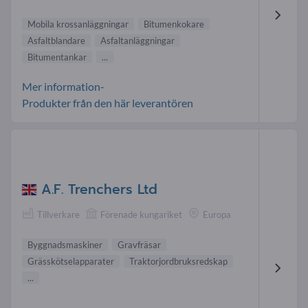
Mobila krossanläggningar
Bitumenkokare
Asfaltblandare
Asfaltanläggningar
Bitumentankar
...
Mer information-
Produkter från den här leverantören
A.F. Trenchers Ltd
Tillverkare
Förenade kungariket
Europa
Byggnadsmaskiner
Gravfräsar
Grässkötselapparater
Traktorjordbruksredskap
...