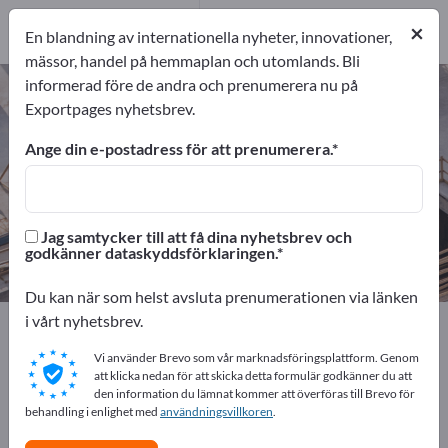
tjänsteleverantörer
1
×
En blandning av internationella nyheter, innovationer,
Distributörer
1
mässor, handel på hemmaplan och utomlands. Bli
informerad före de andra och prenumerera nu på
Byggnadsmaskiner – hitta
Exportpages nyhetsbrev.
tillverkare och leverantörer
Ange din e-postadress för att prenumerera.
exportörer
Tillverkare
56
54
Jag samtycker till att få dina nyhetsbrev och
tjänsteleverantörer
Distributörer
godkänner dataskyddsförklaringen.
1
1
Du kan när som helst avsluta prenumerationen via länken
i vårt nyhetsbrev.
Exportpages
Byggföretag
Byggnadsmaskiner
Vi använder Brevo som vår marknadsföringsplattform. Genom
att klicka nedan för att skicka detta formulär godkänner du att
Annonsera gratis på Exportpages!
den information du lämnat kommer att överföras till Brevo för
behandling i enlighet med
Behov – Erbjudanden – Begagnade varor –
användningsvillkoren
.
Affärskontakter >> börja här