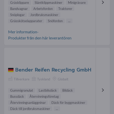
Gräsklippare
Släntklippmaskiner
Minigrävare
Bandvagnar
Arbetsfordon
Traktorer
Snöplogar
Jordbruksmaskiner
Grässkötselapparater
Snöfordon
...
Mer information-
Produkter från den här leverantören
Bender Reifen Recycling GmbH
Tillverkare
Tyskland
Globalt
Gummigranulat
Lastbilsdäck
Bildäck
Bussdäck
Återvinningsföretag
Återvinningsanläggninar
Däck för byggmaskiner
Däck till jordbruksmaskiner
...