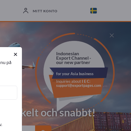
MITT KONTO
×
×
Indonesian
Export Channel -
our new partner
 nu på
for your Asia business
Inquiries about
I E C
:
support@exportpages.com
t, enkelt och snabbt!
v.