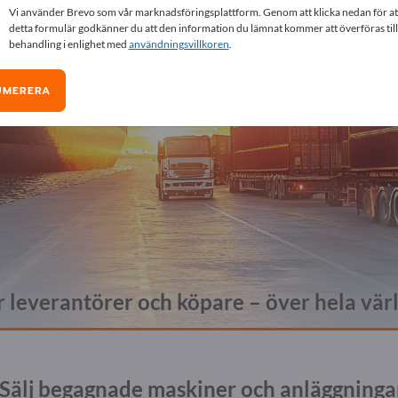
Vi använder Brevo som vår marknadsföringsplattform. Genom att klicka nedan för at
detta formulär godkänner du att den information du lämnat kommer att överföras till
behandling i enlighet med
användningsvillkoren
.
UMERERA
 leverantörer och köpare – över hela vär
Sälj begagnade maskiner och anläggningar