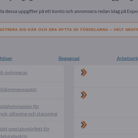
lla dessa uppgifter på ett konto och annonsera redan idag på Expo
GISTRERA DIG HÄR OCH DRA NYTTA AV FÖRDELARNA – HELT GRATI
ehöver
Begagnad
Arbetser
A-polymeras
tjämningsmaskin
tighetsmaskin för
ryck, slitsning och stansning
iskt specialsmörjfett för
delsindustrin