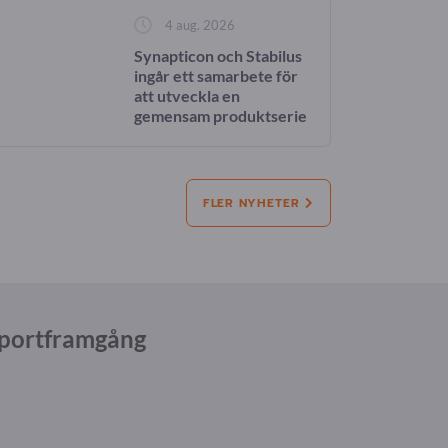
4 aug. 2026
Synapticon och Stabilus
ingår ett samarbete för
att utveckla en
gemensam produktserie
med integrerade
ställdon för humanoida
robotar
FLER NYHETER
xportframgång