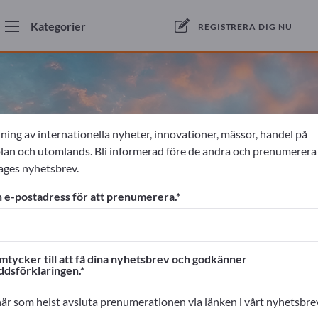
Kategorier
REGISTRERA DIG NU
ning av internationella nyheter, innovationer, mässor, handel på
n och utomlands. Bli informerad före de andra och prenumerera
ages nyhetsbrev.
 e-postadress för att prenumerera.
mtycker till att få dina nyhetsbrev och godkänner
ver hela världen – målinrikta
ddsförklaringen.
är som helst avsluta prenumerationen via länken i vårt nyhetsbre