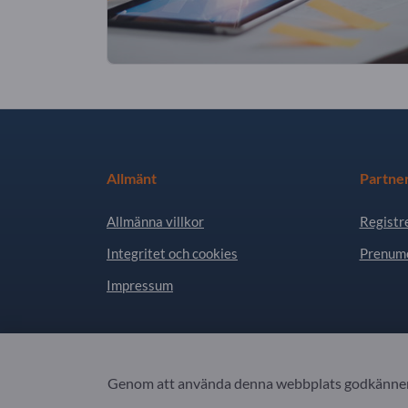
Allmänt
Partne
Allmänna villkor
Registr
Integritet och cookies
Prenume
Impressum
Copyright © 2026 Exportpages International GmbH
Genom att använda denna webbplats godkänner 