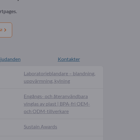
rtpages.
S!
bjudanden
Kontakter
Laboratorieblandare – blandning,
uppvärmning, kylning
Engångs- och återanvändbara
vinglas av plast | BPA-fri OEM-
och ODM-tillverkare
Sustain Awards