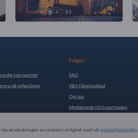
r
Frågor?
era dig som partner
FAQ
rera på nyhetsbrev
Vårt tjänsteutbud
Om oss
Meddelande till Exportpages
. All Rights Reserved.
du användningen av cookies i enlighet med vår
intergritetspolicy
.