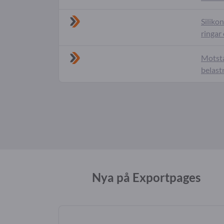
Siliko
ringar
Motstå
belast
Nya på Exportpages