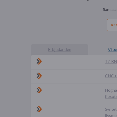
Samla a
RE
Erbjudanden
Vi b
T7-RN
CNC-u
Höghas
flexot
Syntet
livsme