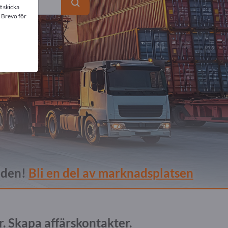
t skicka
 Brevo för
lden!
Bli en del av marknadsplatsen
. Skapa affärskontakter.