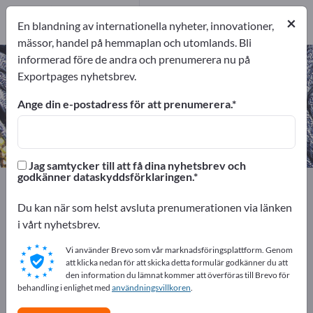
9
Tillverkare
×
En blandning av internationella nyheter, innovationer,
9
mässor, handel på hemmaplan och utomlands. Bli
informerad före de andra och prenumerera nu på
Plaggfästen – hitta tillverkare och
Exportpages nyhetsbrev.
leverantörer
Ange din e-postadress för att prenumerera.
exportörer
Tillverkare
9
9
Jag samtycker till att få dina nyhetsbrev och
godkänner dataskyddsförklaringen.
Exportpages
Textilier
Kläder
Sybehör
Plaggfästen
Du kan när som helst avsluta prenumerationen via länken
i vårt nyhetsbrev.
Annonsera gratis på Exportpages!
Vi använder Brevo som vår marknadsföringsplattform. Genom
Behov – Erbjudanden – Begagnade varor –
att klicka nedan för att skicka detta formulär godkänner du att
den information du lämnat kommer att överföras till Brevo för
Affärskontakter >> börja här
behandling i enlighet med
användningsvillkoren
.
Publicera ditt företag och dina