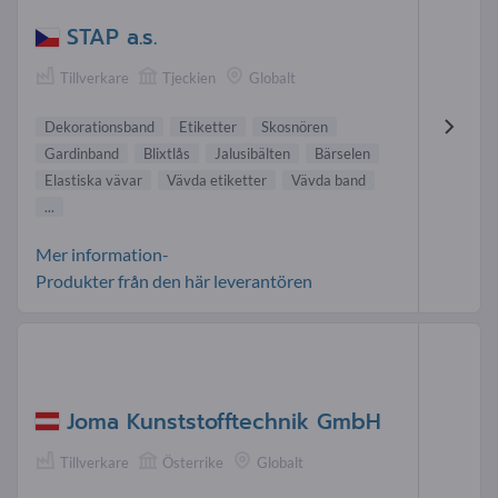
STAP a.s.
Tillverkare
Tjeckien
Globalt
Dekorationsband
Etiketter
Skosnören
Gardinband
Blixtlås
Jalusibälten
Bärselen
Elastiska vävar
Vävda etiketter
Vävda band
...
Mer information-
Produkter från den här leverantören
Joma Kunststofftechnik GmbH
Tillverkare
Österrike
Globalt