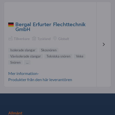
Bergal Erfurter Flechttechnik
GmbH
Tillverkare
Tyskland
Globalt
Isolerade slangar
Skosnören
Vävisolerade slangar
Tekniska snören
Veke
Snören
...
Mer information-
Produkter från den här leverantören
Allmänt