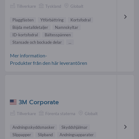
Tillverkare
Tyskland
Globalt
Plaggfästen
Ytförbättring
Kortsfodral
Böjda metalldetaljer
Namnskyltar
ID-kortsfodral
Bältesspännen
Stansade och bockade delar
...
Mer information-
Produkter från den här leverantören
3M Corporate
Tillverkare
Förenta staterna
Globalt
Andningsskyddsmasker
Skyddshjälmar
Slippapper
Slipband
Andningsapparater