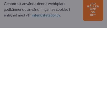
Frågor?
Genom att använda denna webbplats
JAG
HÅLLER
godkänner du användningen av cookies i
MED
FAQ
OM
enlighet med vår
intergritetspolicy
.
DET
Vårt tjänsteutbud
Om oss
Meddelande till Exportpages
Exportpages International Network
Exportpages International GmbH
Becker-Göring-Straße 15
76307 Karlsbad
Germany
Copyright © 2026 Exportpages International GmbH. All