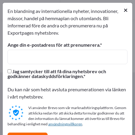
2
Tillverkare
×
En blandning av internationella nyheter, innovationer,
2
mässor, handel på hemmaplan och utomlands. Bli
informerad före de andra och prenumerera nu på
Elektroniska leksaker – hitta
Exportpages nyhetsbrev.
tillverkare och leverantörer
Ange din e-postadress för att prenumerera.
exportörer
Tillverkare
2
2
Jag samtycker till att få dina nyhetsbrev och
godkänner dataskyddsförklaringen.
Exportpages
Presenter & Smycken
Leksaker
Elektroniska leksaker
Du kan när som helst avsluta prenumerationen via länken
i vårt nyhetsbrev.
Annonsera gratis på Exportpages!
Vi använder Brevo som vår marknadsföringsplattform. Genom
Behov – Erbjudanden – Begagnade varor –
att klicka nedan för att skicka detta formulär godkänner du att
den information du lämnat kommer att överföras till Brevo för
Affärskontakter >> börja här
behandling i enlighet med
användningsvillkoren
.
Publicera ditt företag och dina