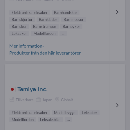
Elektroniska leksaker
Barnhandskar
Barnskjortor
Barnkläder
Barnmössor
Barnskor
Barnstrumpor
Barnbyxor
Leksaker
Modellfordon
...
Mer information-
Produkter från den här leverantören
Tamiya Inc.
Tillverkare
Japan
Globalt
Elektroniska leksaker
Modellbygge
Leksaker
Modellfordon
Leksaksbilar
...