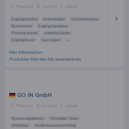
Tillverkare
Tyskland
Globalt
Engångsklädsel
Arbetskläder
Gummihandskar
Kockmössor
Engångshandskar
Planning boards
arbetsförkläden
Engångshuvor
Lace-paper
...
Mer information-
Produkter från den här leverantören
GO IN GmbH
Tillverkare
Tyskland
Globalt
Restaurangtillbehör
Sittmöbler i läder
Sittbänkar
Konferensrumsinredning