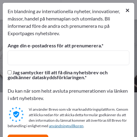
Tillverkare
7
×
En blandning av internationella nyheter, innovationer,
Distributörer
1
mässor, handel på hemmaplan och utomlands. Bli
informerad före de andra och prenumerera nu på
Restaurangtillbehör – hitta
Exportpages nyhetsbrev.
tillverkare och leverantörer
Ange din e-postadress för att prenumerera.
exportörer
Tillverkare
8
7
Jag samtycker till att få dina nyhetsbrev och
Distributörer
godkänner dataskyddsförklaringen.
1
Du kan när som helst avsluta prenumerationen via länken
i vårt nyhetsbrev.
Exportpages
Råvaror och råmaterial
Kommersiella förbrukningsmaterial
Vi använder Brevo som vår marknadsföringsplattform. Genom
Restaurangtillbehör
att klicka nedan för att skicka detta formulär godkänner du att
den information du lämnat kommer att överföras till Brevo för
behandling i enlighet med
användningsvillkoren
.
Annonsera gratis på Exportpages!