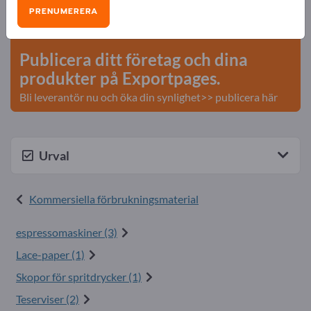
Behov – Erbjudanden – Begagnade varor –
PRENUMERERA
Affärskontakter >> börja här
Publicera ditt företag och dina
produkter på Exportpages.
Bli leverantör nu och öka din synlighet>> publicera här
Urval
Kommersiella förbrukningsmaterial
espressomaskiner (3)
Lace-paper (1)
Skopor för spritdrycker (1)
Teserviser (2)