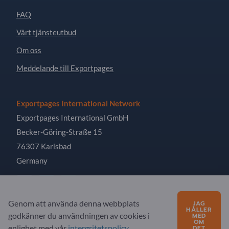
FAQ
Vårt tjänsteutbud
Om oss
Meddelande till Exportpages
Exportpages International Network
Exportpages International GmbH
Becker-Göring-Straße 15
76307 Karlsbad
Germany
Genom att använda denna webbplats
JAG
HÅLLER
godkänner du användningen av cookies i
Copyright © 2026 Exportpages International GmbH. All
MED
OM
Rights Reserved.
enlighet med vår
intergritetspolicy
.
DET