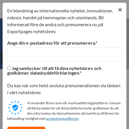
2
Tillverkare
×
En blandning av internationella nyheter, innovationer,
2
mässor, handel på hemmaplan och utomlands. Bli
informerad före de andra och prenumerera nu på
Bankomater – hitta tillverkare och
Exportpages nyhetsbrev.
leverantörer
Ange din e-postadress för att prenumerera.
exportörer
Tillverkare
2
2
Jag samtycker till att få dina nyhetsbrev och
godkänner dataskyddsförklaringen.
Exportpages
Företagsutrustning / Institutionell inredning
Du kan när som helst avsluta prenumerationen via länken
Inredning för banker
Bankomater
i vårt nyhetsbrev.
Vi använder Brevo som vår marknadsföringsplattform. Genom
Annonsera gratis på Exportpages!
att klicka nedan för att skicka detta formulär godkänner du att
den information du lämnat kommer att överföras till Brevo för
Behov – Erbjudanden – Begagnade varor –
behandling i enlighet med
användningsvillkoren
.
Affärskontakter >> börja här