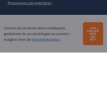
Prenumerera på nyhetsbrev
Frågor?
Genom att använda denna webbplats
JAG
FAQ
HÅLLER
godkänner du användningen av cookies i
MED
OM
Vårt tjänsteutbud
enlighet med vår
intergritetspolicy
.
DET
Om oss
Meddelande till Exportpages
Exportpages International Network
Exportpages International GmbH
Becker-Göring-Straße 15
76307 Karlsbad
Germany