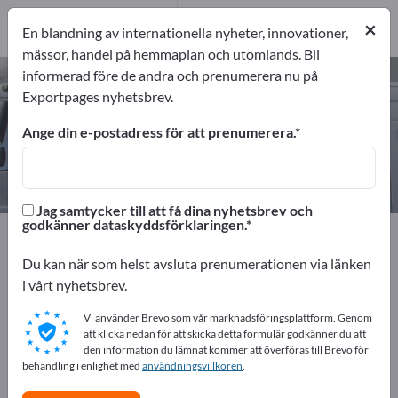
2
Tillverkare
×
En blandning av internationella nyheter, innovationer,
2
mässor, handel på hemmaplan och utomlands. Bli
informerad före de andra och prenumerera nu på
Flygplatsfordon – hitta tillverkare
Exportpages nyhetsbrev.
och leverantörer
Ange din e-postadress för att prenumerera.
exportörer
Tillverkare
2
2
Jag samtycker till att få dina nyhetsbrev och
godkänner dataskyddsförklaringen.
Exportpages
Fordon
Specialfordon
Flygplatsfordon
Du kan när som helst avsluta prenumerationen via länken
i vårt nyhetsbrev.
Annonsera gratis på Exportpages!
Vi använder Brevo som vår marknadsföringsplattform. Genom
Behov – Erbjudanden – Begagnade varor –
att klicka nedan för att skicka detta formulär godkänner du att
den information du lämnat kommer att överföras till Brevo för
Affärskontakter >> börja här
behandling i enlighet med
användningsvillkoren
.
Publicera ditt företag och dina