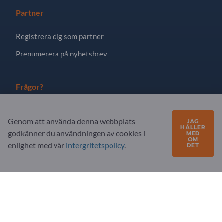
Partner
Registrera dig som partner
Prenumerera på nyhetsbrev
Frågor?
FAQ
Genom att använda denna webbplats
JAG
Vårt tjänsteutbud
HÅLLER
godkänner du användningen av cookies i
MED
OM
enlighet med vår
Om oss
intergritetspolicy
.
DET
Meddelande till Exportpages
Exportpages International Network
Exportpages International GmbH