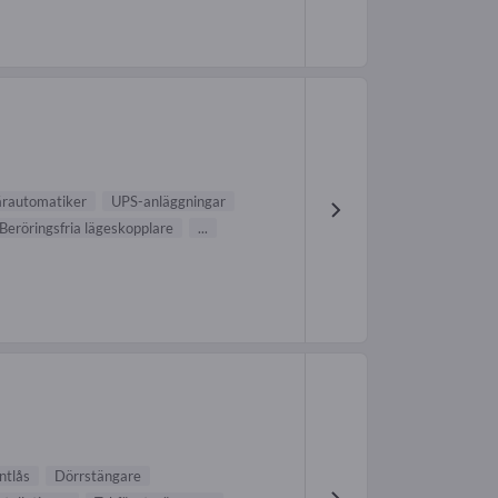
ärautomatiker
UPS-anläggningar
Beröringsfria lägeskopplare
...
ntlås
Dörrstängare