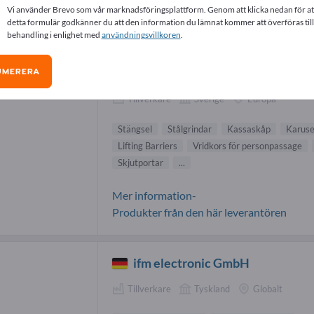
Vi använder Brevo som vår marknadsföringsplattform. Genom att klicka nedan för at
sage & Identifiering-leverantörer (24)
detta formulär godkänner du att den information du lämnat kommer att överföras till
behandling i enlighet med
användningsvillkoren
.
Gunnebo AB
UMERERA
Tillverkare
Sverige
Europa
Stängsel
Stålgrindar
Kassaskåp
Karuse
Lifting Barriers
Vridkors för personpassage
Skjutportar
...
Mer information-
Produkter från den här leverantören
ifm electronic GmbH
Tillverkare
Tyskland
Globalt