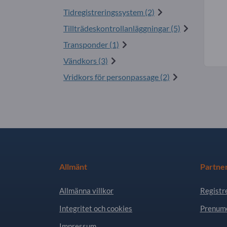
Tidregistreringssystem (2)
Tillträdeskontrollanläggningar (5)
Transponder (1)
Vändkors (3)
Vridkors för personpassage (2)
Allmänt
Partne
Allmänna villkor
Registr
Integritet och cookies
Prenume
Impressum