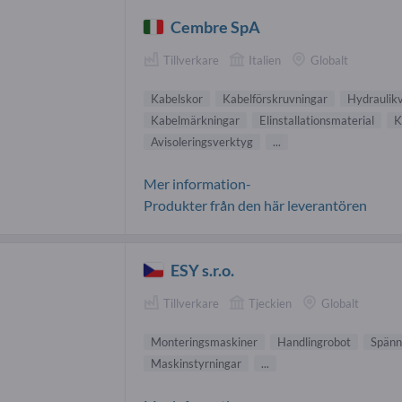
Cembre SpA
Tillverkare
Italien
Globalt
Kabelskor
Kabelförskruvningar
Hydraulik
Kabelmärkningar
Elinstallationsmaterial
K
Avisoleringsverktyg
...
Mer information-
Produkter från den här leverantören
ESY s.r.o.
Tillverkare
Tjeckien
Globalt
Monteringsmaskiner
Handlingrobot
Spänn
Maskinstyrningar
...