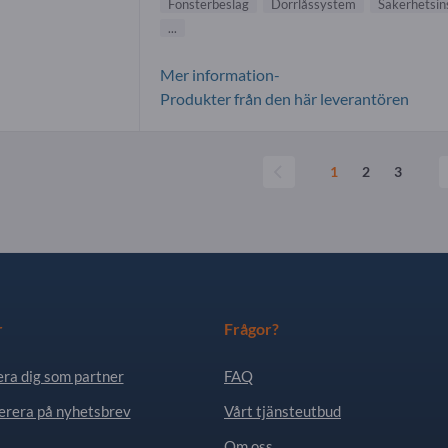
Fönsterbeslag
Dörrlåssystem
Säkerhetsins
...
Mer information-
Produkter från den här leverantören
1
2
3
r
Frågor?
era dig som partner
FAQ
rera på nyhetsbrev
Vårt tjänsteutbud
Om oss