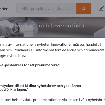
orier
tta tillverkare och leverantörer
are
ning av internationella nyheter, innovationer, mässor, handel på
n och utomlands. Bli informerad före de andra och prenumerera
ages nyhetsbrev.
Identifiering
 e-postadress för att prenumerera.
ages!
rskontakter >> börja här
mtycker till att få dina nyhetsbrev och godkänner
ddsförklaringen.
na produkter på Exportpages.
cera här
är som helst avsluta prenumerationen via länken i vårt nyhetsbre