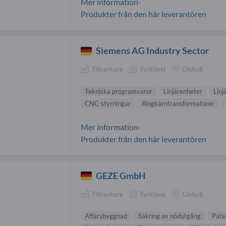
Mer information-
Produkter från den här leverantören
Siemens AG Industry Sector
Tillverkare
Tyskland
Globalt
Tekniska programvaror
Linjärenheter
Linj
CNC-styrningar
Ringkärntransformatorer
Mer information-
Produkter från den här leverantören
GEZE GmbH
Tillverkare
Tyskland
Globalt
Affärsbyggnad
Säkring av nödutgång
Pate