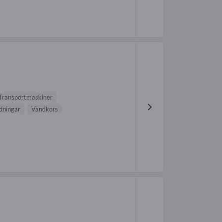
Transportmaskiner
dningar
Vändkors