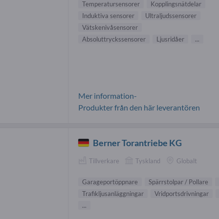
Temperatursensorer
Kopplingsnätdelar
Induktiva sensorer
Ultraljudssensorer
Vätskenivåsensorer
Absoluttryckssensorer
Ljusridåer
...
Mer information-
Produkter från den här leverantören
Berner Torantriebe KG
Tillverkare
Tyskland
Globalt
Garageportöppnare
Spärrstolpar / Pollare
Trafikljusanläggningar
Vridportsdrivningar
...