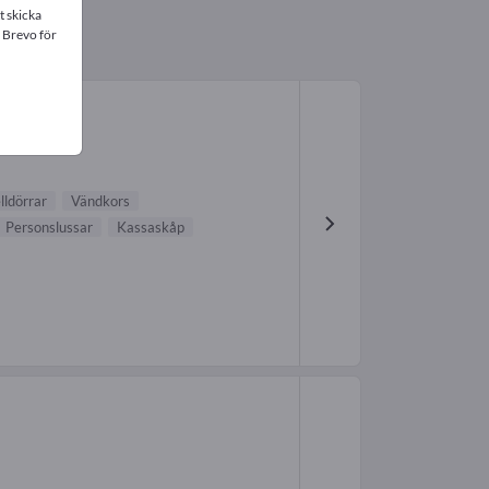
t skicka
 Brevo för
lldörrar
Vändkors
Personslussar
Kassaskåp