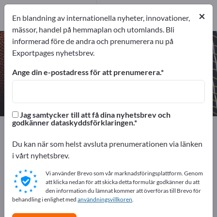
2
Tillverkare
×
En blandning av internationella nyheter, innovationer,
2
mässor, handel på hemmaplan och utomlands. Bli
informerad före de andra och prenumerera nu på
Sportväskor – hitta tillverkare och
Exportpages nyhetsbrev.
leverantörer
Ange din e-postadress för att prenumerera.
exportörer
Tillverkare
2
2
Jag samtycker till att få dina nyhetsbrev och
godkänner dataskyddsförklaringen.
Exportpages
Sport & Fritid
Sportartiklar
Sportväskor
Du kan när som helst avsluta prenumerationen via länken
i vårt nyhetsbrev.
Annonsera gratis på Exportpages!
Vi använder Brevo som vår marknadsföringsplattform. Genom
Behov – Erbjudanden – Begagnade varor –
att klicka nedan för att skicka detta formulär godkänner du att
den information du lämnat kommer att överföras till Brevo för
Affärskontakter >> börja här
behandling i enlighet med
användningsvillkoren
.
Publicera ditt företag och dina