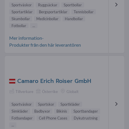
Sportväskor
Ryggsäckar
Sportbollar
Sportartiklar
Bergsportartiklar
Tennisbollar
Skumbollar
Medicinbollar
Handbollar
Fotbollar
...
Mer information-
Produkter från den här leverantören
Camaro Erich Roiser GmbH
Tillverkare
Österrike
Globalt
Sportväskor
Sportskor
Sportkläder
Simkläder
Badbyxor
Bikinis
Sportbandager
Fotbandager
Cell Phone Cases
Dykutrustning
...