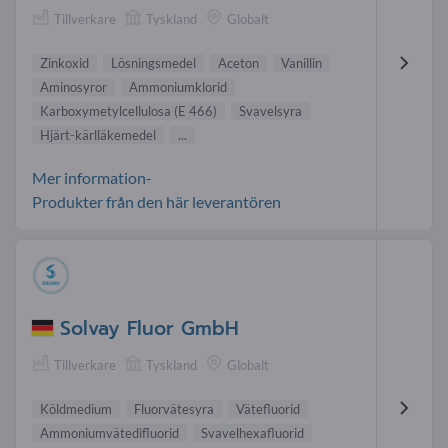
Tillverkare
Tyskland
Globalt
Zinkoxid
Lösningsmedel
Aceton
Vanillin
Aminosyror
Ammoniumklorid
Karboxymetylcellulosa (E 466)
Svavelsyra
Hjärt-kärlläkemedel
...
Mer information-
Produkter från den här leverantören
Solvay Fluor GmbH
Tillverkare
Tyskland
Globalt
Köldmedium
Fluorvätesyra
Vätefluorid
Ammoniumvätedifluorid
Svavelhexafluorid