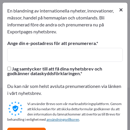
Tillverkare
16
×
En blandning av internationella nyheter, innovationer,
Distributörer
1
mässor, handel på hemmaplan och utomlands. Bli
informerad före de andra och prenumerera nu på
Bakingredienser – hitta tillverkare
Exportpages nyhetsbrev.
och leverantörer
Ange din e-postadress för att prenumerera.
exportörer
Tillverkare
17
16
Jag samtycker till att få dina nyhetsbrev och
Distributörer
godkänner dataskyddsförklaringen.
1
Du kan när som helst avsluta prenumerationen via länken
i vårt nyhetsbrev.
Exportpages
Livsmedel och drycker
Bakverk
Bakingredienser
Vi använder Brevo som vår marknadsföringsplattform. Genom
att klicka nedan för att skicka detta formulär godkänner du att
den information du lämnat kommer att överföras till Brevo för
Annonsera gratis på Exportpages!
behandling i enlighet med
användningsvillkoren
.
Behov – Erbjudanden – Begagnade varor –