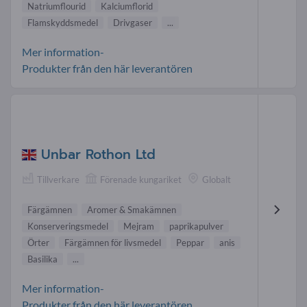
Natriumflourid
Kalciumflorid
Flamskyddsmedel
Drivgaser
...
Mer information-
Produkter från den här leverantören
Unbar Rothon Ltd
Tillverkare
Förenade kungariket
Globalt
Färgämnen
Aromer & Smakämnen
Konserveringsmedel
Mejram
paprikapulver
Örter
Färgämnen för livsmedel
Peppar
anis
Basilika
...
Mer information-
Produkter från den här leverantören