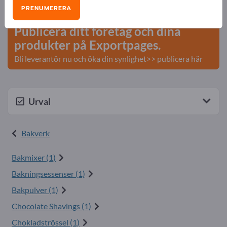
Affärskontakter >> börja här
PRENUMERERA
Publicera ditt företag och dina
produkter på Exportpages.
Bli leverantör nu och öka din synlighet>> publicera här
Urval
Bakverk
Bakmixer (1)
Bakningsessenser (1)
Bakpulver (1)
Chocolate Shavings (1)
Chokladströssel (1)