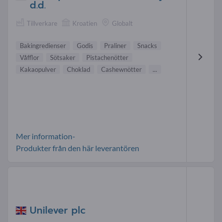
d.d.
Tillverkare
Kroatien
Globalt
Bakingredienser
Godis
Praliner
Snacks
Våfflor
Sötsaker
Pistachenötter
Kakaopulver
Choklad
Cashewnötter
...
Mer information-
Produkter från den här leverantören
Unilever plc