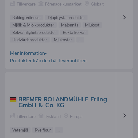
Tillverkare
Förenade kungariket
Globalt
Bakingredienser
Djupfrysta produkter
Mjölk & Mjölkprodukter
Majonnäs
Mjukost
Bekvämlighetsprodukter
Rökta korvar
Hudvårdsprodukter
Mjukostar
...
Mer information-
Produkter från den här leverantören
BREMER ROLANDMÜHLE Erling
GmbH & Co. KG
Tillverkare
Tyskland
Europa
Vetemjöl
Rye flour
...